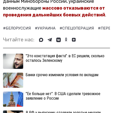
данным Минобороны России, украинские
военнослужащие
массово отказываются от
проведения дальнейших боевых действий
.
#БЕЛОРУССИЯ
#УКРАИНА
#СПЕЦОПЕРАЦИЯ
#ПЕРЕ
Читайте нас:
"Это констатация факта": в ЕС решили, сколько
осталось Зеленскому
Банки срочно изменили условия по вкладам
"Ее больше нет". В США сделали тревожное
заявление о России
В РФ у выпускниц отозвали золотые медали