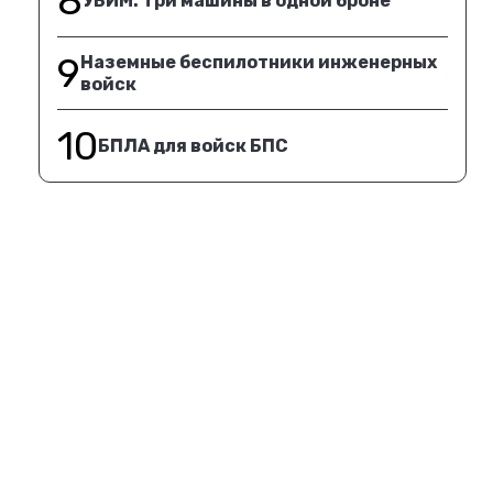
8
УБИМ. Три машины в одной броне
9
Наземные беспилотники инженерных
войск
10
БПЛА для войск БПС