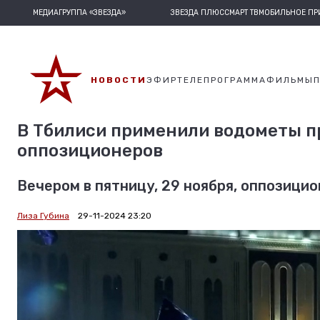
МЕДИАГРУППА «ЗВЕЗДА»
ЗВЕЗДА ПЛЮС
СМАРТ ТВ
МОБИЛЬНОЕ П
НОВОСТИ
ЭФИР
ТЕЛЕПРОГРАММА
ФИЛЬМЫ
В Тбилиси применили водометы 
оппозиционеров
Вечером в пятницу, 29 ноября, оппозици
Лиза Губина
29-11-2024 23:20