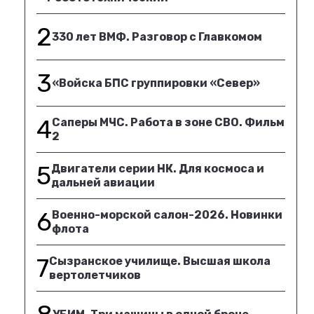
2
330 лет ВМФ. Разговор с Главкомом
3
«Войска БПС группировки «Север»
4
Саперы МЧС. Работа в зоне СВО. Фильм
2
5
Двигатели серии НК. Для космоса и
дальней авиации
6
Военно-морской салон-2026. Новинки
флота
7
Сызранское училище. Высшая школа
вертолетчиков