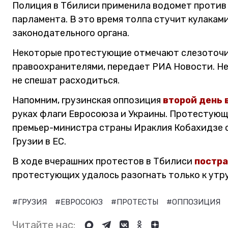
Полиция в Тбилиси применила водомет против 
парламента. В это время толпа стучит кулаками
законодательного органа.
Некоторые протестующие отмечают слезоточи
правоохранителями, передает РИА Новости. Н
не спешат расходиться.
Напомним, грузинская оппозиция
второй день 
руках флаги Евросоюза и Украины. Протестую
премьер-министра страны Ираклия Кобахидзе 
Грузии в ЕС.
В ходе вчерашних протестов в Тбилиси
постра
протестующих удалось разогнать только к утру
#ГРУЗИЯ
#ЕВРОСОЮЗ
#ПРОТЕСТЫ
#ОППОЗИЦИЯ
Читайте нас: