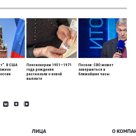
ет". В США
Пенсионерам 1951—1971
Песков: СВО может
вожное
года рождения
завершиться в
России
рассказали о новой
ближайшие часы
выплате
ЛИЦА
О КОМПА