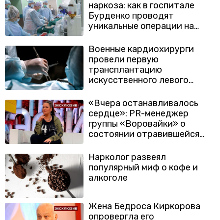
наркоза: как в госпитале
Бурденко проводят
уникальные операции на
сердце
Военные кардиохирурги
провели первую
трансплантацию
искусственного левого
желудочка сердца
«Вчера останавливалось
сердце»: PR-менеджер
группы «Воровайки» о
состоянии отравившейся
Ларионовой
Нарколог развеял
популярный миф о кофе и
алкоголе
Жена Бедроса Киркорова
опровергла его