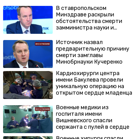
В ставропольском
Минздраве раскрыли
обстоятельства смерти
замминистра науки и
высшего образования РФ
Кучеренко
Источник назвал
предварительную причину
смерти замглавы
Минобрнауки Кучеренко
Кардиохирурги центра
имени Бакулева провели
уникальную операцию на
открытом сердце младенца
Военные медики из
госпиталя имени
Вишневского спасли
сержанта с пулей в сердце
Военные хирурги спасли