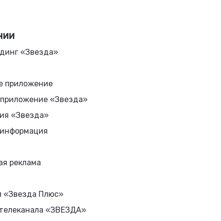
НИИ
динг «Звезда»
е приложение
 приложение «Звезда»
ия «Звезда»
 информация
ая реклама
л «Звезда Плюс»
 телеканала «ЗВЕЗДА»