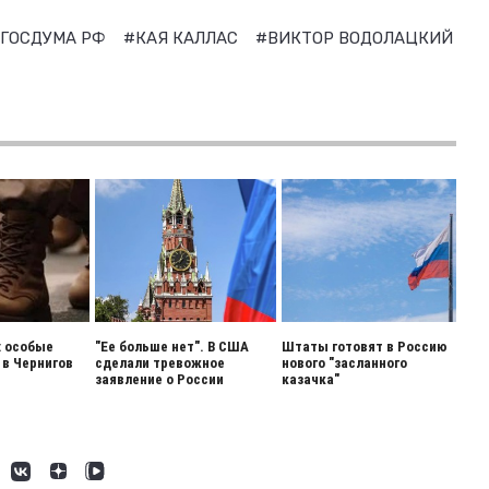
ГОСДУМА РФ
#КАЯ КАЛЛАС
#ВИКТОР ВОДОЛАЦКИЙ
: особые
"Ее больше нет". В США
Штаты готовят в Россию
 в Чернигов
сделали тревожное
нового "засланного
заявление о России
казачка"