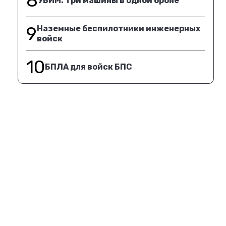
8
УБИМ. Три машины в одной броне
9
Наземные беспилотники инженерных
войск
10
БПЛА для войск БПС