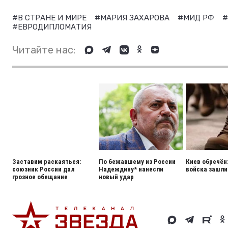
#В СТРАНЕ И МИРЕ
#МАРИЯ ЗАХАРОВА
#МИД РФ
#
#ЕВРОДИПЛОМАТИЯ
Читайте нас:
Заставим раскаяться:
По бежавшему из России
Киев обречён
союзник России дал
Надеждину* нанесли
войска зашли
грозное обещание
новый удар