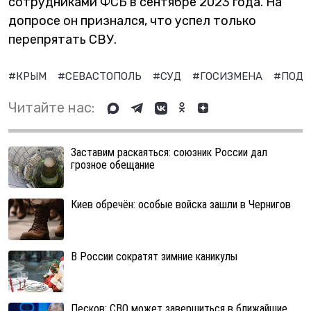
сотрудниками ФСБ в сентябре 2023 года. На
допросе он признался, что успел только
перепрятать СВУ.
#КРЫМ
#СЕВАСТОПОЛЬ
#СУД
#ГОСИЗМЕНА
#ПОДГ
Читайте нас:
Заставим раскаяться: союзник России дал
грозное обещание
Киев обречён: особые войска зашли в Чернигов
В России сократят зимние каникулы
Песков: СВО может завершиться в ближайшие