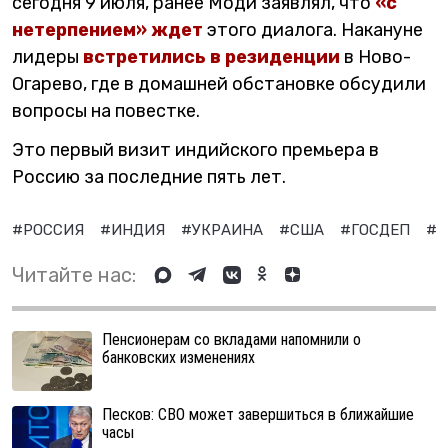
сегодня 9 июля, ранее Моди заявлял, что
«с
нетерпением» ждет
этого диалога. Накануне
лидеры
встретились в резиденции
в Ново-
Огарево, где в домашней обстановке обсудили
вопросы на повестке.
Это первый визит индийского премьера в
Россию за последние пять лет.
#РОССИЯ
#ИНДИЯ
#УКРАИНА
#США
#ГОСДЕП
#Н
Читайте нас:
Пенсионерам со вкладами напомнили о
банковских изменениях
Песков: СВО может завершиться в ближайшие
часы