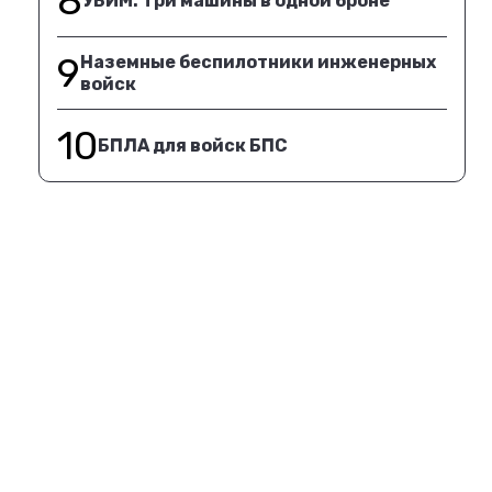
8
УБИМ. Три машины в одной броне
9
Наземные беспилотники инженерных
войск
10
БПЛА для войск БПС