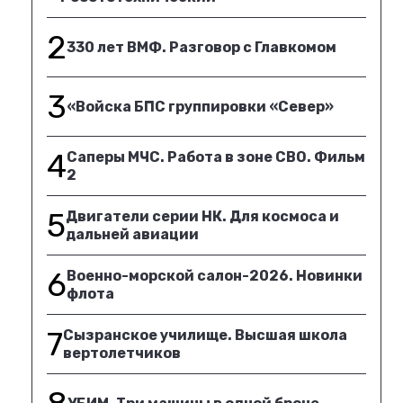
2
330 лет ВМФ. Разговор с Главкомом
3
«Войска БПС группировки «Север»
4
Саперы МЧС. Работа в зоне СВО. Фильм
2
5
Двигатели серии НК. Для космоса и
дальней авиации
6
Военно-морской салон-2026. Новинки
флота
7
Сызранское училище. Высшая школа
вертолетчиков