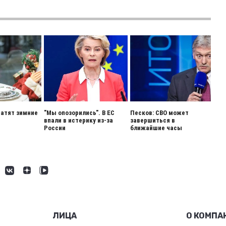
ратят зимние
"Мы опозорились". В ЕС
Песков: СВО может
впали в истерику из-за
завершиться в
России
ближайшие часы
ЛИЦА
О КОМПА