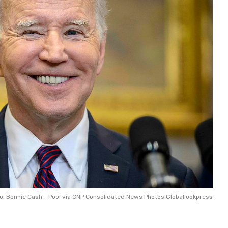
: Bonnie Cash - Pool via CNP Consolidated News Photos Globallookpress