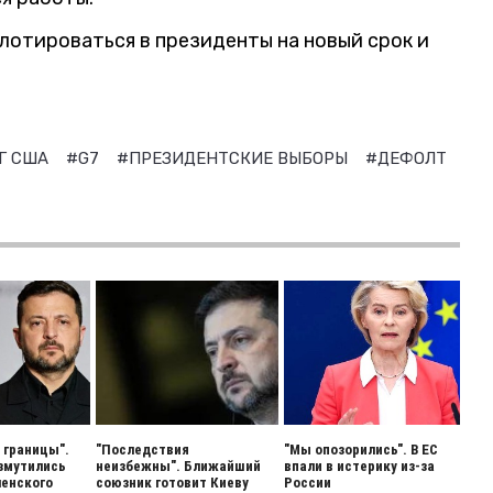
лотироваться в президенты на новый срок и
Г США
#G7
#ПРЕЗИДЕНТСКИЕ ВЫБОРЫ
#ДЕФОЛТ
 границы".
"Последствия
"Мы опозорились". В ЕС
змутились
неизбежны". Ближайший
впали в истерику из-за
енского
союзник готовит Киеву
России