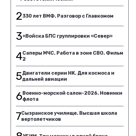
2
330 лет ВМФ. Разговор с Главкомом
3
«Войска БПС группировки «Север»
4
Саперы МЧС. Работа в зоне СВО. Фильм
2
5
Двигатели серии НК. Для космоса и
дальней авиации
6
Военно-морской салон-2026. Новинки
флота
7
Сызранское училище. Высшая школа
вертолетчиков