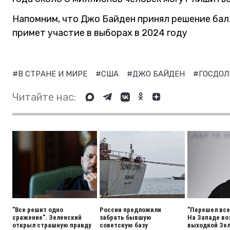
Напомним, что Джо Байден принял решение бал
примет участие в выборах в 2024 году
#В СТРАНЕ И МИРЕ
#США
#ДЖО БАЙДЕН
#ГОСДОЛ
Читайте нас:
"Все решит одно
России предложили
"Перешел все
сражение". Зеленский
забрать бывшую
На Западе во
открыл страшную правду
советскую базу
выходкой Зел