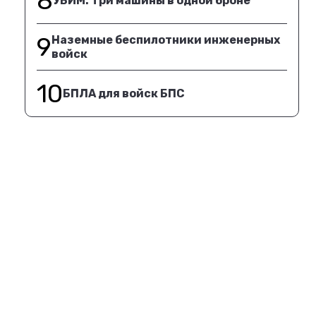
8
УБИМ. Три машины в одной броне
9
Наземные беспилотники инженерных
войск
10
БПЛА для войск БПС