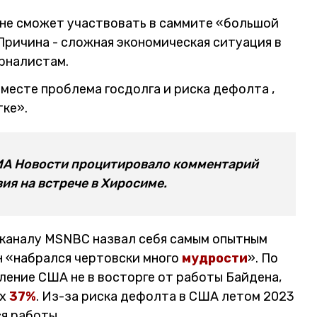
не сможет участвовать в саммите «большой
 Причина - сложная экономическая ситуация в
урналистам.
 месте проблема госдолга и риска дефолта ,
тке».
РИА Новости процитировало комментарий
ия на встрече в Хиросиме.
еканалу MSNBC назвал себя самым опытным
н «набрался чертовски много
мудрости
». По
ление США не в восторге от работы Байдена,
ых
37%
. Из-за риска дефолта в США летом 2023
я работы.