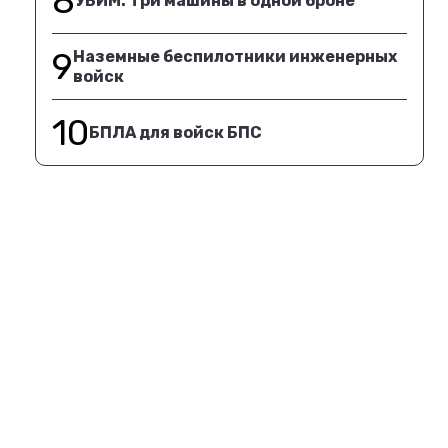
8
УБИМ. Три машины в одной броне
9
Наземные беспилотники инженерных
войск
10
БПЛА для войск БПС