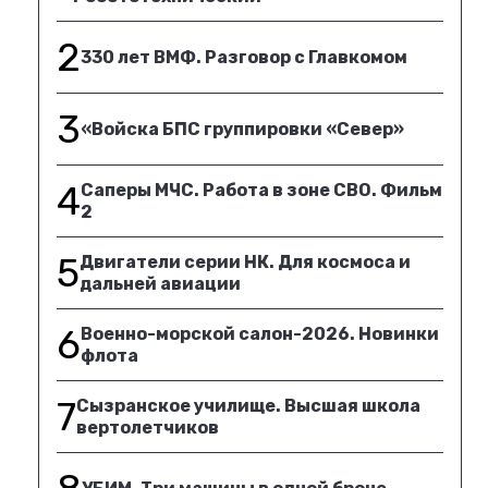
2
330 лет ВМФ. Разговор с Главкомом
3
«Войска БПС группировки «Север»
4
Саперы МЧС. Работа в зоне СВО. Фильм
2
5
Двигатели серии НК. Для космоса и
дальней авиации
6
Военно-морской салон-2026. Новинки
флота
7
Сызранское училище. Высшая школа
вертолетчиков