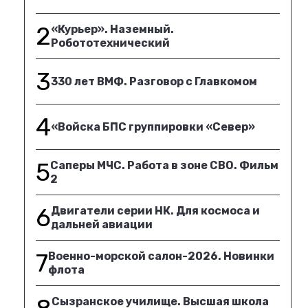
2
«Курьер». Наземный.
Робототехнический
3
330 лет ВМФ. Разговор с Главкомом
4
«Войска БПС группировки «Север»
5
Саперы МЧС. Работа в зоне СВО. Фильм
2
6
Двигатели серии НК. Для космоса и
дальней авиации
7
Военно-морской салон-2026. Новинки
флота
Сызранское училище. Высшая школа