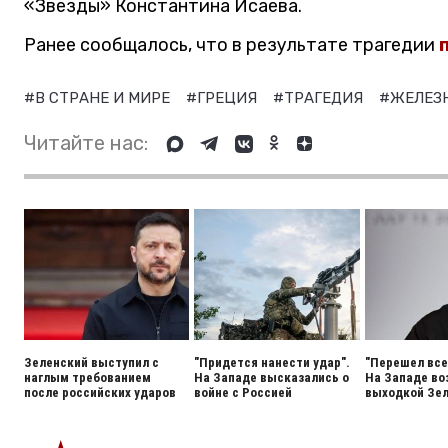
«Звезды» Константина Исаева.
Ранее сообщалось, что в результате трагедии
п
#В СТРАНЕ И МИРЕ
#ГРЕЦИЯ
#ТРАГЕДИЯ
#ЖЕЛЕЗ
Читайте нас:
Зеленский выступил с
"Придется нанести удар".
"Перешел все
наглым требованием
На Западе высказались о
На Западе во
после российских ударов
войне с Россией
выходкой Зел