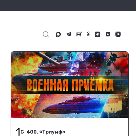
1
С-400. «Триумф»