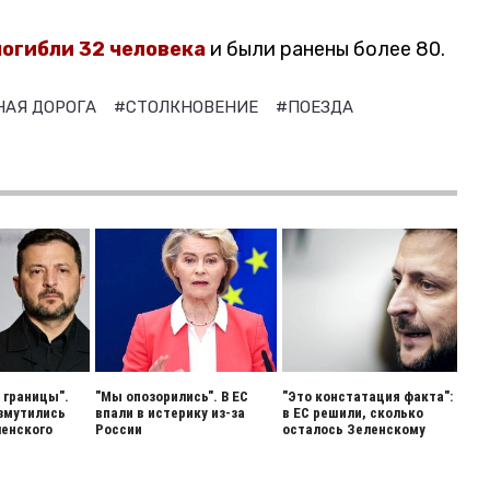
огибли 32 человека
и были ранены более 80.
НАЯ ДОРОГА
#СТОЛКНОВЕНИЕ
#ПОЕЗДА
 границы".
"Мы опозорились". В ЕС
"Это констатация факта":
змутились
впали в истерику из-за
в ЕС решили, сколько
енского
России
осталось Зеленскому