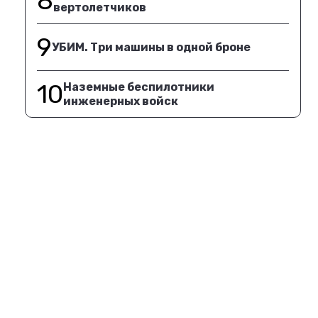
8
вертолетчиков
9
УБИМ. Три машины в одной броне
10
Наземные беспилотники
инженерных войск