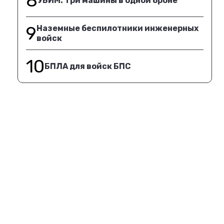
8
УБИМ. Три машины в одной броне
9
Наземные беспилотники инженерных
войск
10
БПЛА для войск БПС