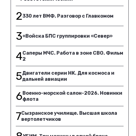
2
330 лет ВМФ. Разговор с Главкомом
3
«Войска БПС группировки «Север»
4
Саперы МЧС. Работа в зоне СВО. Фильм
2
5
Двигатели серии НК. Для космоса и
дальней авиации
6
Военно-морской салон-2026. Новинки
флота
7
Сызранское училище. Высшая школа
вертолетчиков