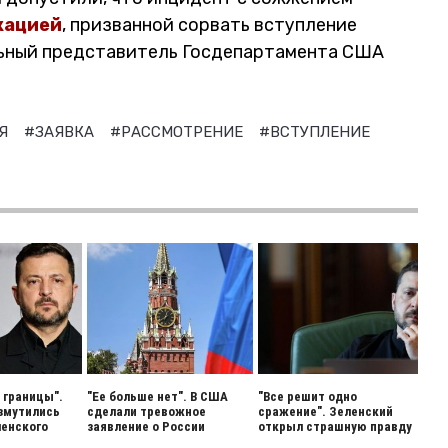
кацией
, призванной сорвать вступление
льный представитель Госдепартамента США
ИЯ
#ЗАЯВКА
#РАССМОТРЕНИЕ
#ВСТУПЛЕНИЕ
 границы".
"Ее больше нет". В США
"Все решит одно
змутились
сделали тревожное
сражение". Зеленский
енского
заявление о России
открыл страшную правду