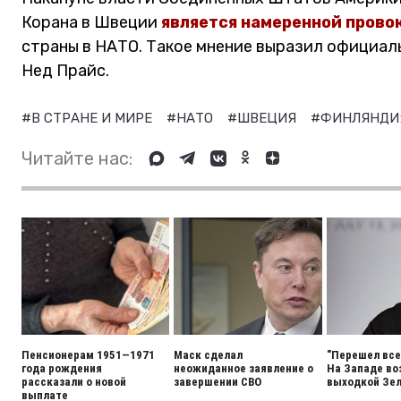
Корана в Швеции
является намеренной прово
страны в НАТО. Такое мнение выразил официа
Нед Прайс.
#В СТРАНЕ И МИРЕ
#НАТО
#ШВЕЦИЯ
#ФИНЛЯНД
Читайте нас:
Пенсионерам 1951—1971
Маск сделал
"Перешел все
года рождения
неожиданное заявление о
На Западе во
рассказали о новой
завершении СВО
выходкой Зел
выплате