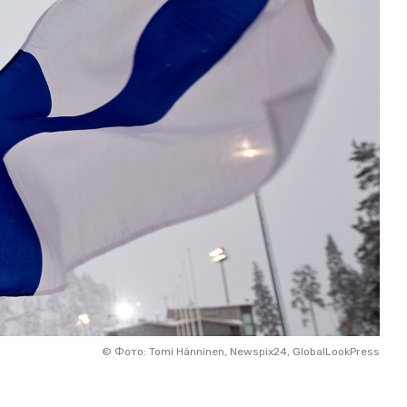
©
Фото: Tomi Hänninen, Newspix24, GlobalLookPress