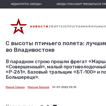
МЕДИАГРУППА «ЗВЕЗДА»
ЗВЕЗДА ПЛЮС
СМАРТ ТВ
МОБИЛЬНОЕ П
НОВОСТИ
ЭФИР
ТЕЛЕПРОГРАММА
ФИЛЬМЫ
С высоты птичьего полета: лучши
во Владивостоке
В парадном строю прошли фрегат «Марш
«Совершенный», малый противолодочный
«Р-261», базовый тральщик «БТ-100» и п
Большерецк».
Мария Герман
Максим Крюков
31-07-2022 05:10