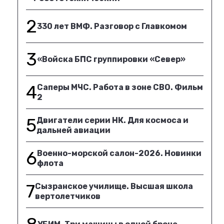
2
330 лет ВМФ. Разговор с Главкомом
3
«Войска БПС группировки «Север»
4
Саперы МЧС. Работа в зоне СВО. Фильм
2
5
Двигатели серии НК. Для космоса и
дальней авиации
6
Военно-морской салон-2026. Новинки
флота
7
Сызранское училище. Высшая школа
вертолетчиков