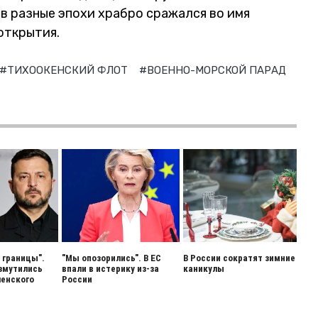
в разные эпохи храбро сражался во имя
открытия.
#ТИХООКЕНСКИЙ ФЛОТ
#ВОЕННО-МОРСКОЙ ПАРАД
 границы".
"Мы опозорились". В ЕС
В России сократят зимние
змутились
впали в истерику из-за
каникулы
енского
России