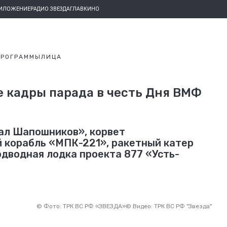
РИЛОЖЕНИЕ
РАДИО ЗВЕЗДА
ГЛАВКИНО
ПРОГРАММЫ
ЛИЦА
е кадры парада в честь Дня ВМФ
ал Шапошников», корвет
 корабль «МПК-221», ракетный катер
одводная лодка проекта 877 «Усть-
©
Фото: ТРК ВС РФ «ЗВЕЗДА»
©
Видео: ТРК ВС РФ "Звезда"