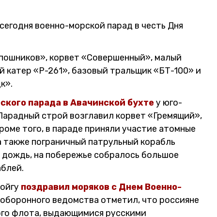
сегодня военно-морской парад в честь Дня
пошников», корвет «Совершенный», малый
 катер «Р-261», базовый тральщик «БТ-100» и
к».
ского парада в Авачинской бухте
у юго-
Парадный строй возглавил корвет «Гремящий»,
роме того, в параде приняли участие атомные
а также пограничный патрульный корабль
и дождь, на побережье собралось большое
блей.
Шойгу
поздравил моряков с Днем Военно-
а оборонного ведомства отметил, что россияне
ого флота, выдающимися русскими