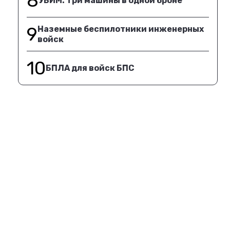
8
УБИМ. Три машины в одной броне
9
Наземные беспилотники инженерных
войск
10
БПЛА для войск БПС