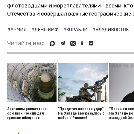
флотоводцами и мореплавателями - всеми, кто 
Отечества и совершал важные географические 
#АРМИЯ
#ДЕНЬ ВМФ
#КОРАБЛИ
#ВЛАДИВОСТОК
Читайте нас:
Заставим раскаяться:
"Придется нанести удар".
"Перешел все
союзник России дал
На Западе высказались о
На Западе во
грозное обещание
войне с Россией
выходкой Зел