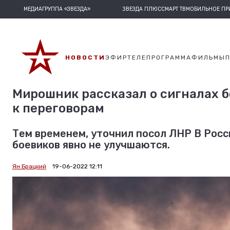
МЕДИАГРУППА «ЗВЕЗДА»
ЗВЕЗДА ПЛЮС
СМАРТ ТВ
МОБИЛЬНОЕ П
НОВОСТИ
ЭФИР
ТЕЛЕПРОГРАММА
ФИЛЬМЫ
Мирошник рассказал о сигналах б
к переговорам
Тем временем, уточнил посол ЛНР В Росс
боевиков явно не улучшаются.
Ян Брацкий
19-06-2022 12:11