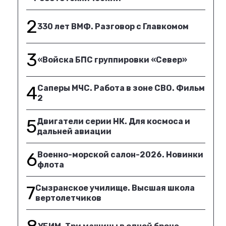
2
330 лет ВМФ. Разговор с Главкомом
3
«Войска БПС группировки «Север»
4
Саперы МЧС. Работа в зоне СВО. Фильм
2
5
Двигатели серии НК. Для космоса и
дальней авиации
6
Военно-морской салон-2026. Новинки
флота
7
Сызранское училище. Высшая школа
вертолетчиков