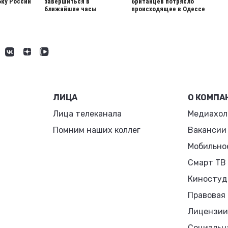
ку России
завершиться в
британцев потрясло
ближайшие часы
происходящее в Одессе
ЛИЦА
О КОМПА
Лица телеканала
Медиахол
Помним наших коллег
Вакансии
Мобильно
Смарт ТВ
Киностуд
Правовая
Лицензии
Социальн