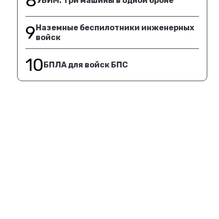
8
УБИМ. Три машины в одной броне
9
Наземные беспилотники инженерных
войск
10
БПЛА для войск БПС