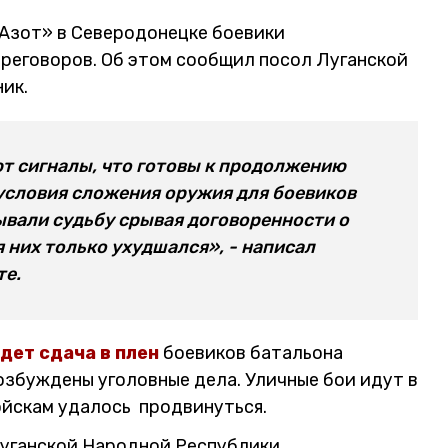
Азот» в Северодонецке боевики
реговоров. Об этом сообщил посол Луганской
ик.
ют сигналы, что готовы к продолжению
 условия сложения оружия для боевиков
ывали судьбу срывая договоренности о
 них только ухудшался», - написал
те.
дет сдача в плен
боевиков батальона
озбуждены уголовные дела. Уличные бои идут в
ойскам удалось продвинуться.
Луганской Народной Республики