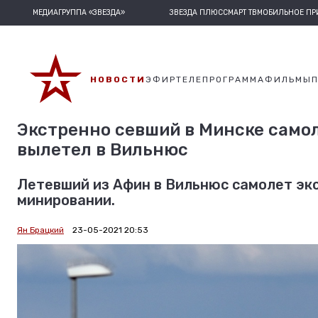
МЕДИАГРУППА «ЗВЕЗДА»
ЗВЕЗДА ПЛЮС
СМАРТ ТВ
МОБИЛЬНОЕ П
НОВОСТИ
ЭФИР
ТЕЛЕПРОГРАММА
ФИЛЬМЫ
Экстренно севший в Минске самол
вылетел в Вильнюс
Летевший из Афин в Вильнюс самолет экс
минировании.
Ян Брацкий
23-05-2021 20:53