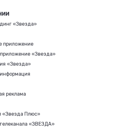
НИИ
динг «Звезда»
е приложение
 приложение «Звезда»
ия «Звезда»
 информация
ая реклама
л «Звезда Плюс»
 телеканала «ЗВЕЗДА»