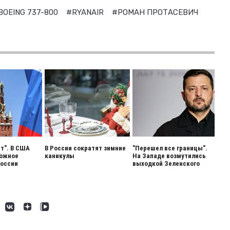
BOEING 737-800
#RYANAIR
#РОМАН ПРОТАСЕВИЧ
ет". В США
В России сократят зимние
"Перешел все границы".
вожное
каникулы
На Западе возмутились
России
выходкой Зеленского