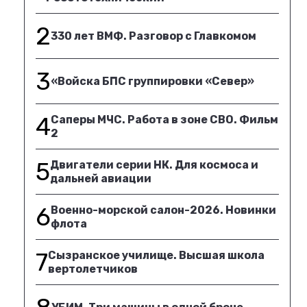
2
330 лет ВМФ. Разговор с Главкомом
3
«Войска БПС группировки «Север»
4
Саперы МЧС. Работа в зоне СВО. Фильм
2
5
Двигатели серии НК. Для космоса и
дальней авиации
6
Военно-морской салон-2026. Новинки
флота
7
Сызранское училище. Высшая школа
вертолетчиков