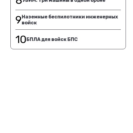
8
УБИМ. Три машины в одной броне
9
Наземные беспилотники инженерных
войск
10
БПЛА для войск БПС