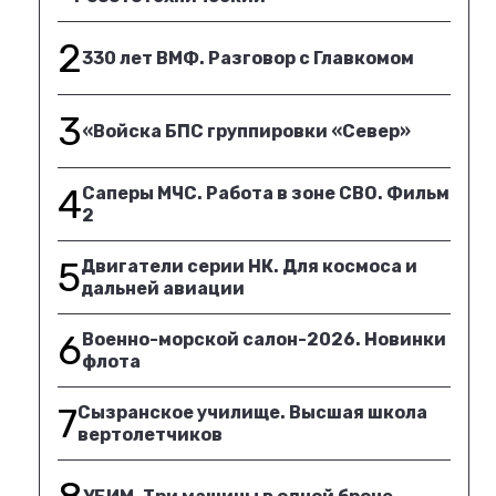
2
330 лет ВМФ. Разговор с Главкомом
3
«Войска БПС группировки «Север»
4
Саперы МЧС. Работа в зоне СВО. Фильм
2
5
Двигатели серии НК. Для космоса и
дальней авиации
6
Военно-морской салон-2026. Новинки
флота
7
Сызранское училище. Высшая школа
вертолетчиков