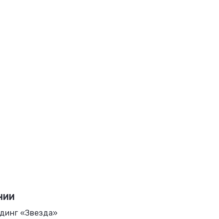
НИИ
динг «Звезда»