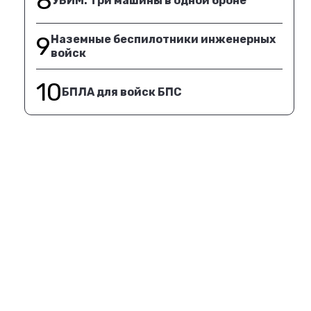
8
УБИМ. Три машины в одной броне
9
Наземные беспилотники инженерных
войск
10
БПЛА для войск БПС