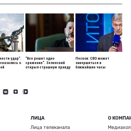
нести удар".
"Все решит одно
Песков: СВО может
сказались о
сражение". Зеленский
завершиться в
ией
открыл страшную правду
ближайшие часы
ЛИЦА
О КОМПА
Лица телеканала
Медиахол