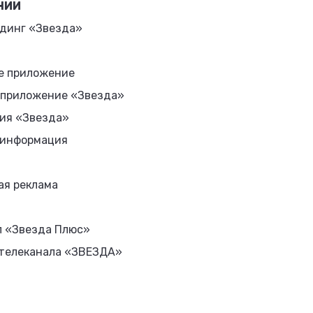
НИИ
динг «Звезда»
е приложение
 приложение «Звезда»
ия «Звезда»
 информация
ая реклама
л «Звезда Плюс»
 телеканала «ЗВЕЗДА»