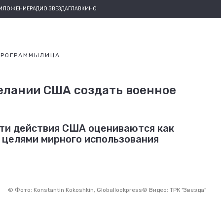
РИЛОЖЕНИЕ
РАДИО ЗВЕЗДА
ГЛАВКИНО
ПРОГРАММЫ
ЛИЦА
елании США создать военное
эти действия США оцениваются как
 целями мирного использования
©
Фото: Konstantin Kokoshkin, Globallookpress
©
Видео: ТРК "Звезда"