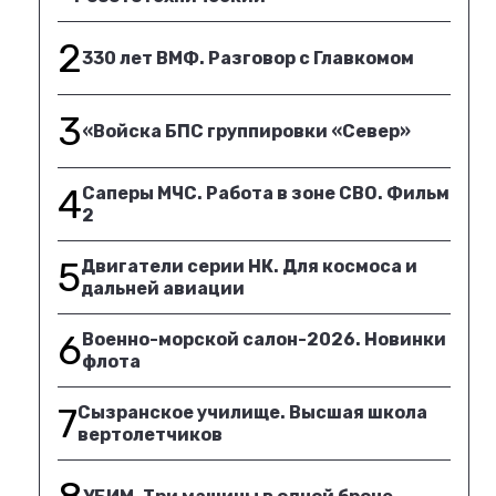
2
330 лет ВМФ. Разговор с Главкомом
3
«Войска БПС группировки «Север»
4
Саперы МЧС. Работа в зоне СВО. Фильм
2
5
Двигатели серии НК. Для космоса и
дальней авиации
6
Военно-морской салон-2026. Новинки
флота
7
Сызранское училище. Высшая школа
вертолетчиков