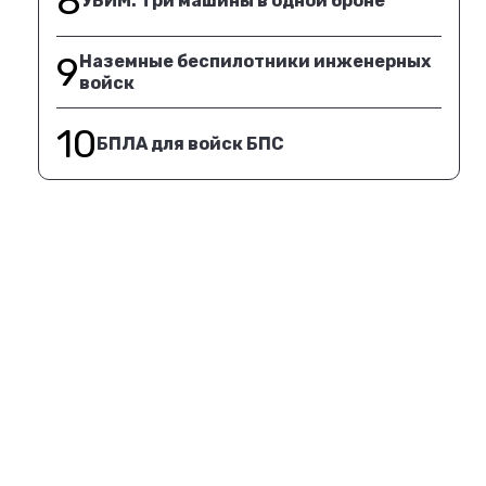
8
УБИМ. Три машины в одной броне
9
Наземные беспилотники инженерных
войск
10
БПЛА для войск БПС