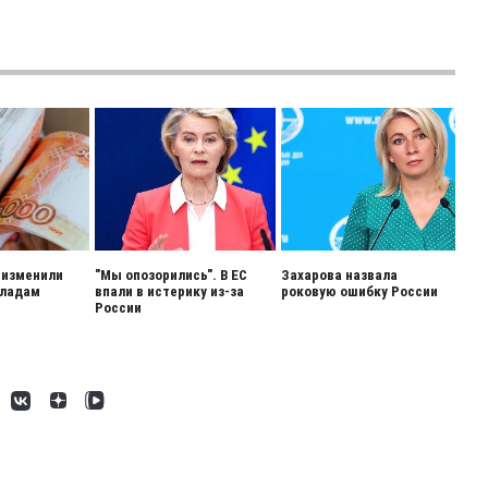
 изменили
"Мы опозорились". В ЕС
Захарова назвала
кладам
впали в истерику из-за
роковую ошибку России
России