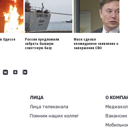
 в Одессе
России предложили
Маск сделал
забрать бывшую
неожиданное заявление о
советскую базу
завершении СВО
ЛИЦА
О КОМПА
Лица телеканала
Медиахол
Помним наших коллег
Вакансии
Мобильно