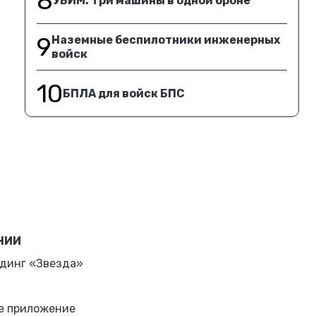
8
УБИМ. Три машины в одной броне
9
Наземные беспилотники инженерных
войск
10
БПЛА для войск БПС
НИИ
динг «Звезда»
е приложение