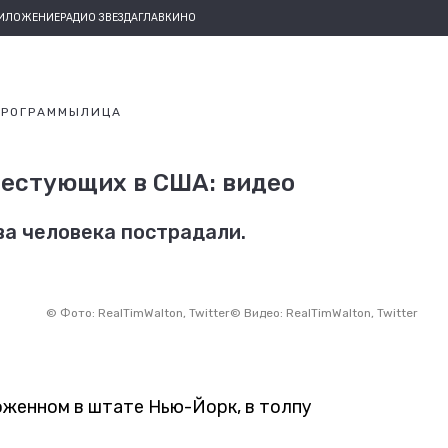
РИЛОЖЕНИЕ
РАДИО ЗВЕЗДА
ГЛАВКИНО
ПРОГРАММЫ
ЛИЦА
тестующих в США: видео
ва человека пострадали.
©
Фото: RealTimWalton, Twitter
©
Видео: RealTimWalton, Twitter
оженном в штате Нью-Йорк, в толпу