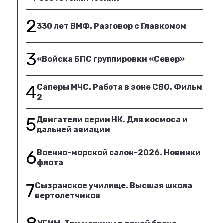
2
330 лет ВМФ. Разговор с Главкомом
3
«Войска БПС группировки «Север»
4
Саперы МЧС. Работа в зоне СВО. Фильм
2
5
Двигатели серии НК. Для космоса и
дальней авиации
6
Военно-морской салон-2026. Новинки
флота
7
Сызранское училище. Высшая школа
вертолетчиков