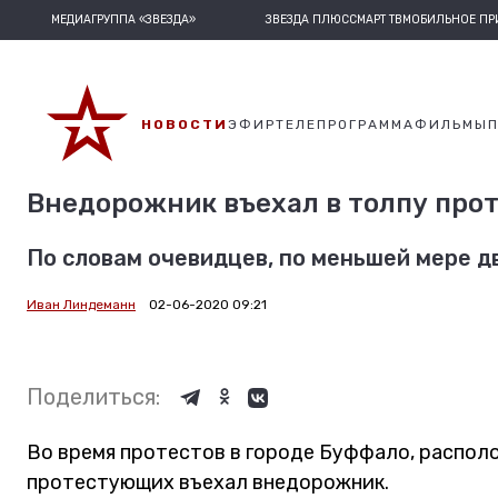
МЕДИАГРУППА «ЗВЕЗДА»
ЗВЕЗДА ПЛЮС
СМАРТ ТВ
МОБИЛЬНОЕ П
НОВОСТИ
ЭФИР
ТЕЛЕПРОГРАММА
ФИЛЬМЫ
Внедорожник въехал в толпу про
По словам очевидцев, по меньшей мере д
Иван Линдеманн
02-06-2020 09:21
Поделиться:
Во время протестов в городе Буффало, распол
протестующих въехал внедорожник.