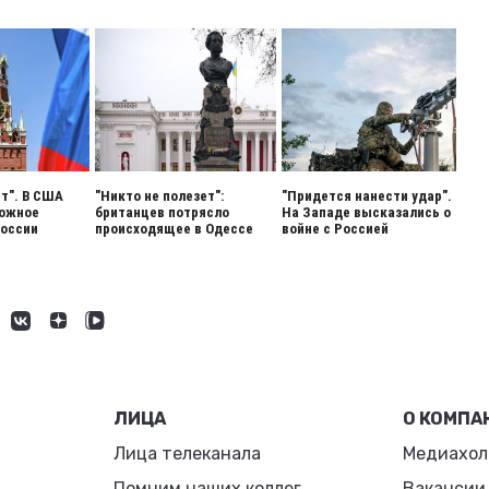
ет". В США
"Никто не полезет":
"Придется нанести удар".
вожное
британцев потрясло
На Западе высказались о
России
происходящее в Одессе
войне с Россией
ЛИЦА
О КОМПА
Лица телеканала
Медиахол
Помним наших коллег
Вакансии