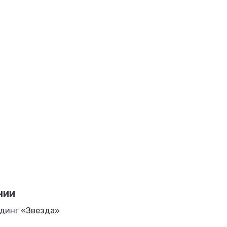
НИИ
динг «Звезда»