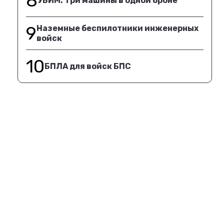
8
УБИМ. Три машины в одной броне
9
Наземные беспилотники инженерных
войск
10
БПЛА для войск БПС