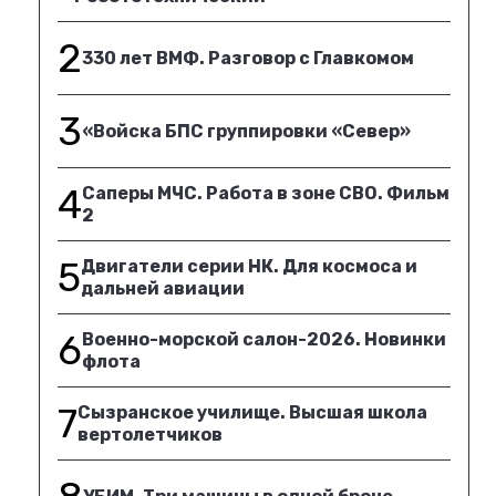
2
330 лет ВМФ. Разговор с Главкомом
3
«Войска БПС группировки «Север»
4
Саперы МЧС. Работа в зоне СВО. Фильм
2
5
Двигатели серии НК. Для космоса и
дальней авиации
6
Военно-морской салон-2026. Новинки
флота
7
Сызранское училище. Высшая школа
вертолетчиков