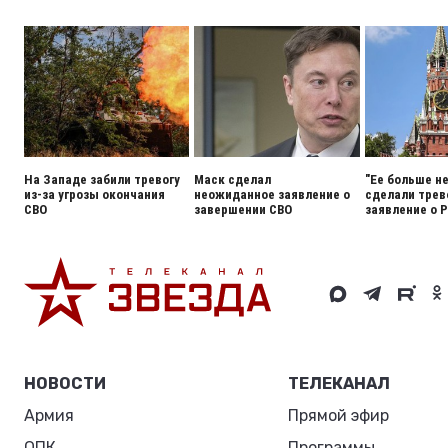
На Западе забили тревогу
Маск сделал
"Ее больше н
из-за угрозы окончания
неожиданное заявление о
сделали тре
СВО
завершении СВО
заявление о 
НОВОСТИ
ТЕЛЕКАНАЛ
Армия
Прямой эфир
ОПК
Программы