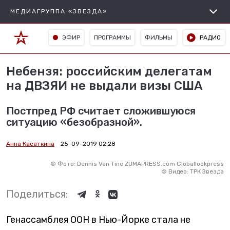
МЕДИАГРУППА «ЗВЕЗДА»
ЭФИР
ПРОГРАММЫ
ФИЛЬМЫ
РАДИО
Небензя: российским делегатам
на ДВЗЯИ не выдали визы США
Постпред РФ считает сложившуюся
ситуацию «безобразной».
Анна Касаткина
25-09-2019 02:28
©
Фото: Dennis Van Tine ZUMAPRESS.com Globallookpress
©
Видео: ТРК Звезда
Поделиться:
Генассамблея ООН в Нью-Йорке стала не