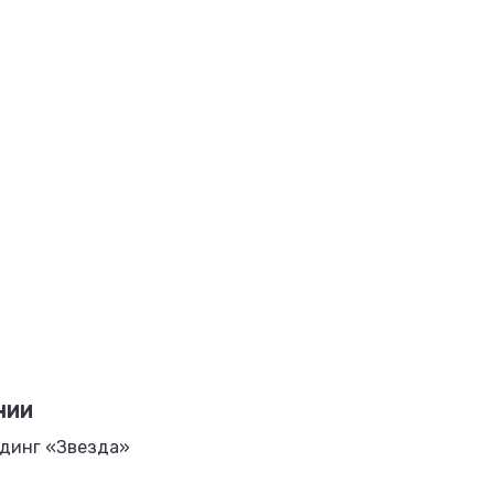
НИИ
динг «Звезда»