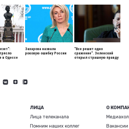
езет":
Захарова назвала
"Все решит одно
трясло
роковую ошибку России
сражение". Зеленский
 в Одессе
открыл страшную правду
ЛИЦА
О КОМПА
Лица телеканала
Медиахол
Помним наших коллег
Вакансии