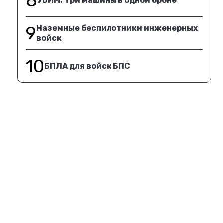
8
УБИМ. Три машины в одной броне
9
Наземные беспилотники инженерных
войск
10
БПЛА для войск БПС