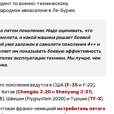
идент по военно-техническому
народном авиасалоне в Ле-Бурже.
о пятом поколении. Надо оценивать, что
амолета, и какой машина решает боевой
й уже заложен в самолете поколения 4++ и
воляет им показывать боевую эффективность
телях эксплуатации техники. Мы лучше, чем
нко.
го поколения ведутся в США
(F-35
и F-22),
, Китае (
Chengdu J-20
и
Shenyang J-31
),
3
), Швеции (Flygsystem 2020) и Турции (
TF-X
).
ентован франко-немецкий
истребитель пятого