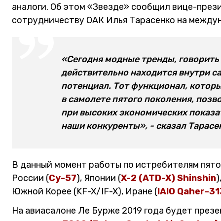
аналоги. Об этом «Звезде» сообщил вице-през
сотрудничеству ОАК Илья Тарасенко на между
«Сегодня модные тренды, говорить 
действительно находится внутри с
потенциал. Тот функционал, которы
в самолете пятого поколения, поз
при высоких экономических показа
наши конкуренты», - сказал Тарасе
В данный момент работы по истребителям пято
России (
Су-57
), Японии (
X-2 (ATD-X) Shinshin
)
Южной Корее (KF-X/IF-X), Иране (
IAIO Qaher-31
На авиасалоне Ле Бурже 2019 года будет през