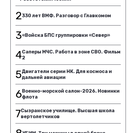
2
330 лет ВМФ. Разговор с Главкомом
3
«Войска БПС группировки «Север»
4
Саперы МЧС. Работа в зоне СВО. Фильм
2
5
Двигатели серии НК. Для космоса и
дальней авиации
6
Военно-морской салон-2026. Новинки
флота
7
Сызранское училище. Высшая школа
вертолетчиков