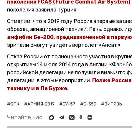
поколения FCAS (Future Combat Air System)
поколения заявила Турция.
Отметим, что в 2019 году Россия впервые за ш
образец авиационной техники. Речь, однако, иде
амфибии Бе-200, предназначенной в первую
зрители смогут увидеть вертолет «Ансат».
Отказ России от полноценного участия в крупн
открытием 14 июля 2014 года в Англии «Фарнбо
российской делегации не получили визы, что 
делегации в этом мероприятии.
Позже Россия
технику и в Ле Бурже.
#ОПК
#АРМИЯ-2019
#СУ-57
#С-350
#ВИТЯЗЬ
Читайте нас: