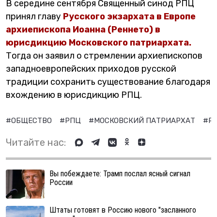
В середине сентября Священный синод РПЦ
принял главу
Русского экзархата в Европе
архиепископа Иоанна (Реннето) в
юрисдикцию Московского патриархата.
Тогда он заявил о стремлении архиепископов
западноевропейских приходов русской
традиции сохранить существование благодаря
вхождению в юрисдикцию РПЦ.
#ОБЩЕСТВО
#РПЦ
#МОСКОВСКИЙ ПАТРИАРХАТ
#Р
Читайте нас:
Вы побеждаете: Трамп послал ясный сигнал
России
Штаты готовят в Россию нового "засланного