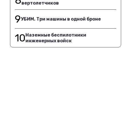
8
вертолетчиков
9
УБИМ. Три машины в одной броне
10
Наземные беспилотники
инженерных войск