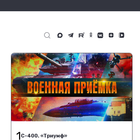
1
С-400. «Триумф»