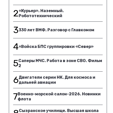
2
«Курьер». Наземный.
Робототехнический
3
330 лет ВМФ. Разговор с Главкомом
4
«Войска БПС группировки «Север»
5
Саперы МЧС. Работа в зоне СВО. Фильм
2
6
Двигатели серии НК. Для космоса и
дальней авиации
7
Военно-морской салон-2026. Новинки
флота
Сызранское училище. Высшая школа