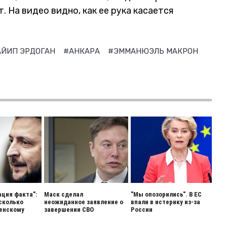
. На видео видно, как ее рука касается
АЙИП ЭРДОГАН
#АНКАРА
#ЭММАНЮЭЛЬ МАКРОН
ация факта":
Маск сделал
"Мы опозорились". В ЕС
 сколько
неожиданное заявление о
впали в истерику из-за
енскому
завершении СВО
России