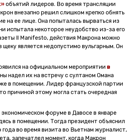
х»
объятий лидеров. Во время трансляции
акрон внезапно решил слишком крепко обнять
е на ее лице. Она попыталась вырваться из
ни испытала некоторое неудобство из-за его
зеты Il Manifesto, действия Макрона можно
в щеку является недопустимо вульгарным. Он
появился на официальном мероприятии
в
аны надел их на встречу с султаном Омана
аже в помещении. Лидер французской партии
о причиной этому могла стать очередная
 экономическом форуме в Давосе в январе
одясь в помещении. Тогда президент объяснил
о года во время визита во Вьетнам журналист,
ета, запечатлел момент, когда Макрон