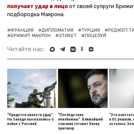
получает удар в лицо
от своей супруги Брижит
подбородка Макрона.
#ФРАНЦИЯ
#ДИПЛОМАТИЯ
#ТУРЦИЯ
#РЕДЖЕП Т
#БРИЖИТ МАКРОН
#ЭТИКЕТ
#ПОЦЕЛУЙ
Читайте нас:
"Придется нанести удар".
"Последствия
"Это констат
На Западе высказались о
неизбежны". Ближайший
в ЕС решили,
войне с Россией
союзник готовит Киеву
осталось Зел
приговор