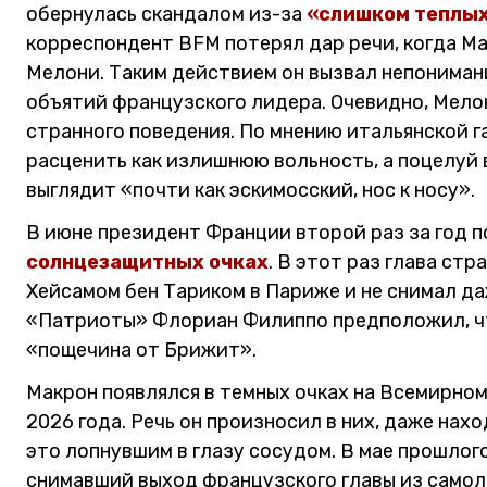
обернулась скандалом из-за
«слишком теплы
корреспондент BFM потерял дар речи, когда М
Мелони. Таким действием он вызвал непонимани
объятий французского лидера. Очевидно, Мело
странного поведения. По мнению итальянской га
расценить как излишнюю вольность, а поцелуй 
выглядит «почти как эскимосский, нос к носу».
В июне президент Франции второй раз за год 
солнцезащитных очках
. В этот раз глава стр
Хейсамом бен Тариком в Париже и не снимал д
«Патриоты» Флориан Филиппо предположил, чт
«пощечина от Брижит».
Макрон появлялся в темных очках на Всемирном
2026 года. Речь он произносил в них, даже нах
это лопнувшим в глазу сосудом. В мае прошлог
снимавший выход французского главы из самол