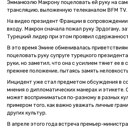
Эмманюэлю Макрону поцеловать ей руку на сам
трансляцию, выложенную телеканалом BFM TV.
На видео президент Франции в сопровождении
входу. Макрон сначала пожал руку Эрдогану, за
Турецкий лидер при этом проявил сдержанност
В это время Эмине обменивалась приветствиям
поцеловать руку супруге турецкого президента.
руки, но заметил, что она с усилием тянет ее в
прежнее положение, пытаясь замять неловкость
Инцидент уже стал предметом обсуждения в со
мнения о дипломатических манерах и этикете. О
может восприниматься по-разному в разных кул
примером того, как важно уважать личные гра
других культур.
В апреле этого года встреча премьер-минист