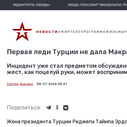
МЕДИАГРУППА «ЗВЕЗДА»
ЗВЕЗДА ПЛЮС
СМАРТ ТВ
МОБИЛЬНОЕ П
НОВОСТИ
ЭФИР
ТЕЛЕПРОГРАММА
ФИЛЬМЫ
Первая леди Турции не дала Макр
Инцидент уже стал предметом обсуждения
жест, как поцелуй руки, может восприним
Сергей Дьячкин
08-07-2026 08:47
Поделиться:
Жена президента Турции Реджепа Тайипа Эрдо