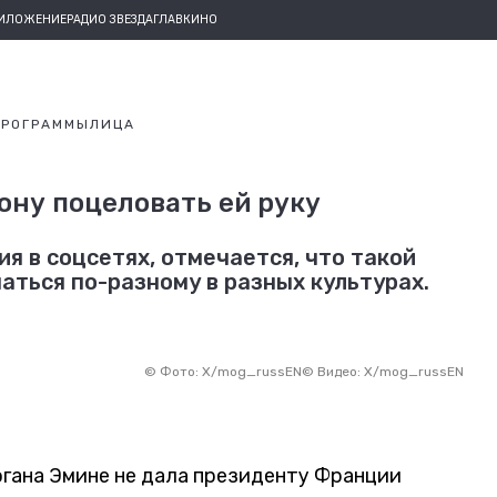
РИЛОЖЕНИЕ
РАДИО ЗВЕЗДА
ГЛАВКИНО
ПРОГРАММЫ
ЛИЦА
ону поцеловать ей руку
 в соцсетях, отмечается, что такой
аться по-разному в разных культурах.
©
Фото: X/mog_russEN
©
Видео: X/mog_russEN
гана Эмине не дала президенту Франции