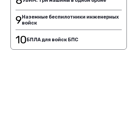
8
УБИМ. Три машины в одной броне
9
Наземные беспилотники инженерных
войск
10
БПЛА для войск БПС