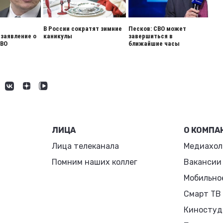
В России сократят зимние
Песков: СВО может
заявление о
каникулы
завершиться в
СВО
ближайшие часы
ЛИЦА
О КОМПА
Лица телеканала
Медиахол
Помним наших коллег
Вакансии
Мобильно
Смарт ТВ
Киностуд