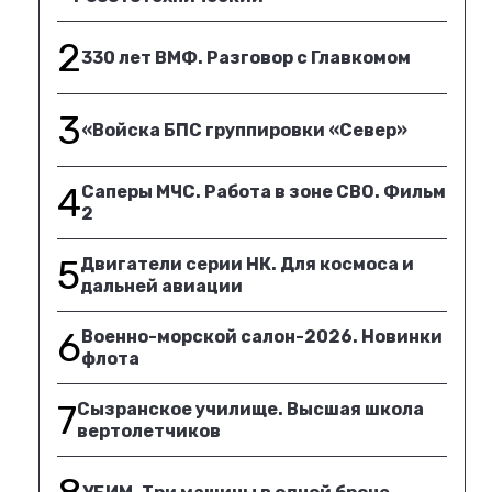
2
330 лет ВМФ. Разговор с Главкомом
3
«Войска БПС группировки «Север»
4
Саперы МЧС. Работа в зоне СВО. Фильм
2
5
Двигатели серии НК. Для космоса и
дальней авиации
6
Военно-морской салон-2026. Новинки
флота
7
Сызранское училище. Высшая школа
вертолетчиков