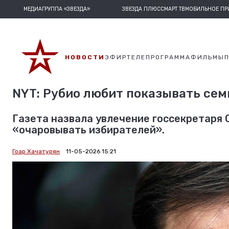
МЕДИАГРУППА «ЗВЕЗДА»
ЗВЕЗДА ПЛЮС
СМАРТ ТВ
МОБИЛЬНОЕ П
НОВОСТИ
ЭФИР
ТЕЛЕПРОГРАММА
ФИЛЬМЫ
NYT: Рубио любит показывать сем
Газета назвала увлечение госсекретаря 
«очаровывать избирателей».
Гоар Хачатурян
11-05-2026 15:21