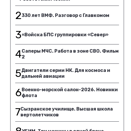
2
330 лет ВМФ. Разговор с Главкомом
3
«Войска БПС группировки «Север»
4
Саперы МЧС. Работа в зоне СВО. Фильм
2
5
Двигатели серии НК. Для космоса и
дальней авиации
6
Военно-морской салон-2026. Новинки
флота
7
Сызранское училище. Высшая школа
вертолетчиков