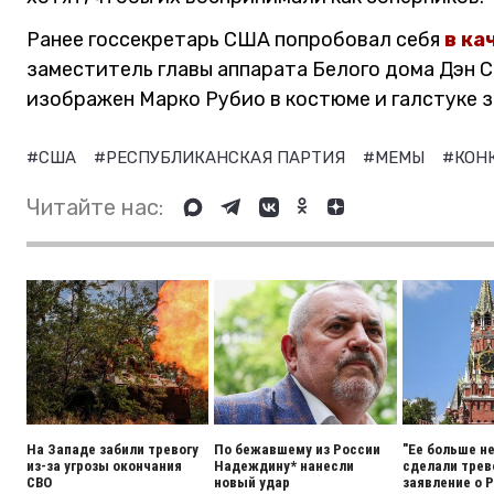
Ранее госсекретарь США попробовал себя
в ка
заместитель главы аппарата Белого дома Дэн 
изображен Марко Рубио в костюме и галстуке 
#США
#РЕСПУБЛИКАНСКАЯ ПАРТИЯ
#МЕМЫ
#КОН
Читайте нас:
На Западе забили тревогу
По бежавшему из России
"Ее больше н
из-за угрозы окончания
Надеждину* нанесли
сделали тре
СВО
новый удар
заявление о 