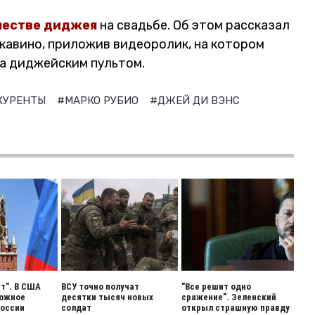
честве диджея
на свадьбе. Об этом рассказал
Скавино, приложив видеоролик, на котором
за диджейским пультом.
КУРЕНТЫ
#МАРКО РУБИО
#ДЖЕЙ ДИ ВЭНС
ет". В США
ВСУ точно получат
"Все решит одно
вожное
десятки тысяч новых
сражение". Зеленский
России
солдат
открыл страшную правду