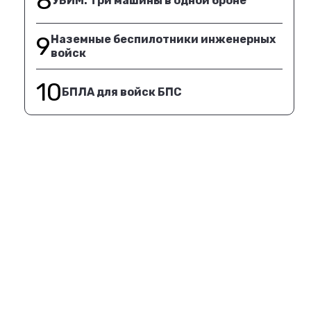
8
УБИМ. Три машины в одной броне
9
Наземные беспилотники инженерных
войск
10
БПЛА для войск БПС