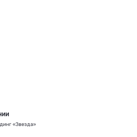
НИИ
динг «Звезда»