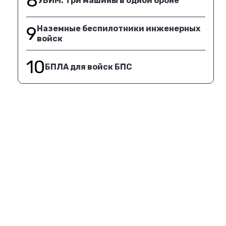
8
УБИМ. Три машины в одной броне
9
Наземные беспилотники инженерных
войск
10
БПЛА для войск БПС