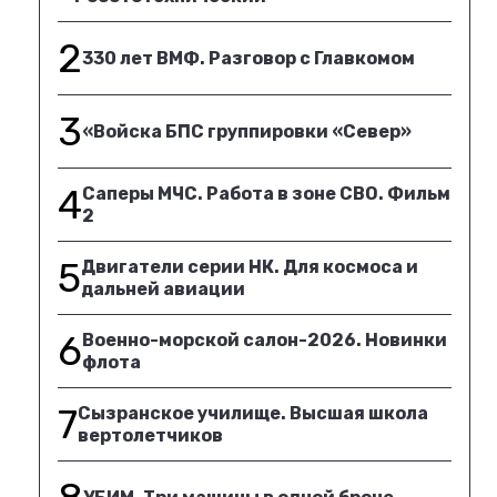
2
330 лет ВМФ. Разговор с Главкомом
3
«Войска БПС группировки «Север»
4
Саперы МЧС. Работа в зоне СВО. Фильм
2
5
Двигатели серии НК. Для космоса и
дальней авиации
6
Военно-морской салон-2026. Новинки
флота
7
Сызранское училище. Высшая школа
вертолетчиков