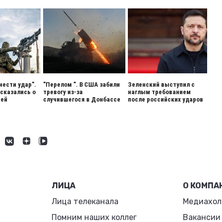
нести удар".
"Перелом ". В США забили
Зеленский выступил с
сказались о
тревогу из-за
наглым требованием
ией
случившегося в Донбассе
после российских ударов
ЛИЦА
О КОМПА
Лица телеканала
Медиахол
Помним наших коллег
Вакансии