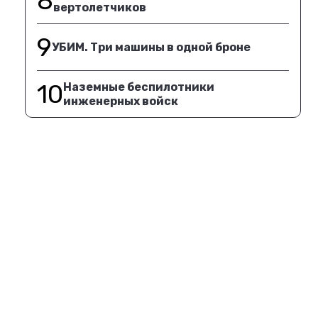
8
вертолетчиков
9
УБИМ. Три машины в одной броне
10
Наземные беспилотники
инженерных войск