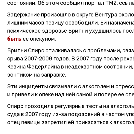
состоянии. Об этом сообщил портал TMZ, ссыла
Задержание произошло в округе Вентура около 
лишним часов певицу освободили. Ей назначена 
психическое здоровье Бритни ухудшилось посл
быть
ее опекуном.
Бритни Спирс сталкивалась с проблемами, связ
срыва 2007-2008 годов. В 2007 году после рех
Кевина Федерлайна в неадекватном состоянии,
зонтиком на заправке.
Эти инциденты связывали с алкоголем и стрес
и привели к опеке над ней самой и потере ее оп
Спирс проходила регулярные тесты на алкогол
суда в 2007 году из-за подозрений в частом уп
отец певицы запретил ей прикасаться к алкогол