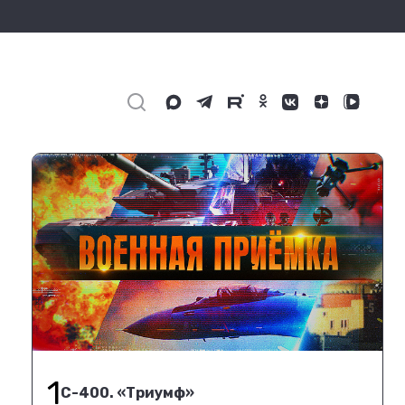
1
С-400. «Триумф»