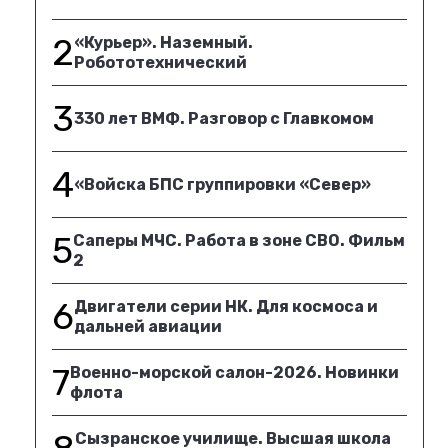
2
«Курьер». Наземный.
Робототехнический
3
330 лет ВМФ. Разговор с Главкомом
4
«Войска БПС группировки «Север»
5
Саперы МЧС. Работа в зоне СВО. Фильм
2
6
Двигатели серии НК. Для космоса и
дальней авиации
7
Военно-морской салон-2026. Новинки
флота
Сызранское училище. Высшая школа