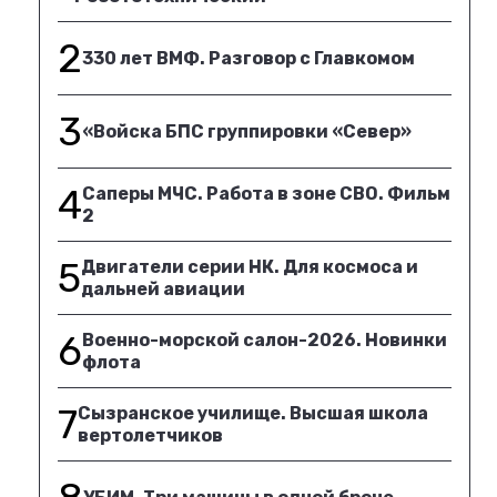
2
330 лет ВМФ. Разговор с Главкомом
3
«Войска БПС группировки «Север»
4
Саперы МЧС. Работа в зоне СВО. Фильм
2
5
Двигатели серии НК. Для космоса и
дальней авиации
6
Военно-морской салон-2026. Новинки
флота
7
Сызранское училище. Высшая школа
вертолетчиков