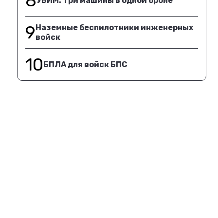
8
УБИМ. Три машины в одной броне
9
Наземные беспилотники инженерных
войск
10
БПЛА для войск БПС