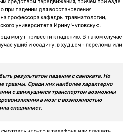
ым средством передвижения, причем при езде
то при падении для восстановления
 на профессора кафедры травматологии,
ского университета Ирину Чуловскую.
езда могут привести к падению. В таком случае
учае ушиб и ссадину, в худшем - переломы или
быть результатом падения с самоката. Но
е травмы. Среди них наиболее характерно
вении с движущимся транспортом возможны
кровоизлияния в мозг с возможностью
ила специалист.
и смотреть что-то в телефоне или слушать