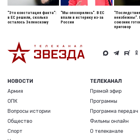
"Это констатация факта":
"Мы опозорились". В ЕС
"Последстви
в ЕС решили, сколько
впали в истерику из-за
неизбежны".
осталось Зеленскому
России
союзник гото
приговор
НОВОСТИ
ТЕЛЕКАНАЛ
Армия
Прямой эфир
ОПК
Программы
Вопросы истории
Программа передач
Общество
Фильмы онлайн
Спорт
О телеканале