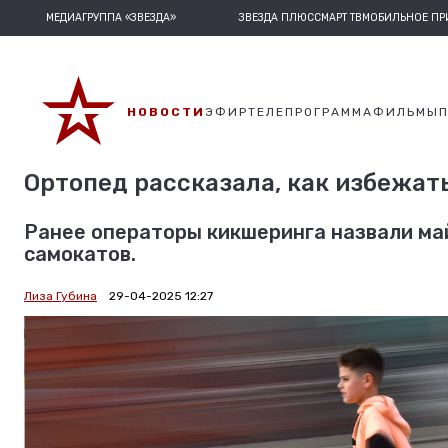
МЕДИАГРУППА «ЗВЕЗДА»
ЗВЕЗДА ПЛЮС
СМАРТ ТВ
МОБИЛЬНОЕ П
НОВОСТИ
ЭФИР
ТЕЛЕПРОГРАММА
ФИЛЬМЫ
Ортопед рассказала, как избежат
Ранее операторы кикшеринга назвали ма
самокатов.
Лиза Губина
29-04-2025 12:27