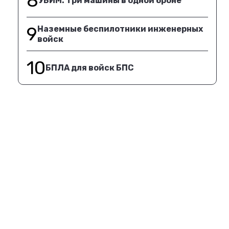
8
УБИМ. Три машины в одной броне
9
Наземные беспилотники инженерных
войск
10
БПЛА для войск БПС