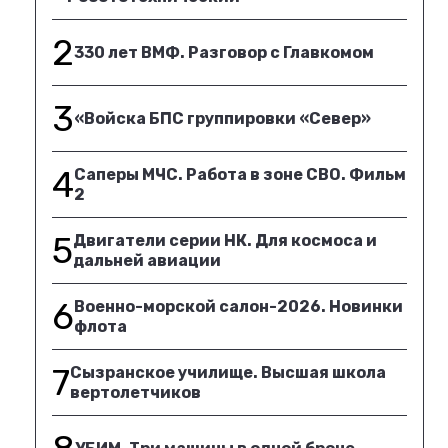
2
330 лет ВМФ. Разговор с Главкомом
3
«Войска БПС группировки «Север»
4
Саперы МЧС. Работа в зоне СВО. Фильм
2
5
Двигатели серии НК. Для космоса и
дальней авиации
6
Военно-морской салон-2026. Новинки
флота
7
Сызранское училище. Высшая школа
вертолетчиков