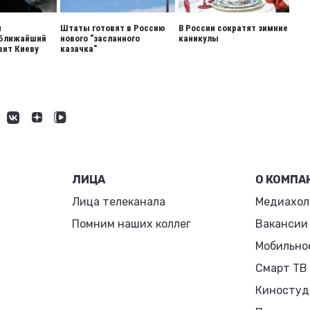
я
Штаты готовят в Россию
В России сократят зимние
 Ближайший
нового "засланного
каникулы
вит Киеву
казачка"
ЛИЦА
О КОМПА
Лица телеканала
Медиахол
Помним наших коллег
Вакансии
Мобильно
Смарт ТВ
Киностуд