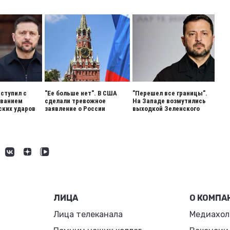
ступил с
"Ее больше нет". В США
"Перешел все границы".
ованием
сделали тревожное
На Западе возмутились
ских ударов
заявление о России
выходкой Зеленского
ЛИЦА
О КОМПА
Лица телеканала
Медиахол