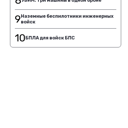
8
УБИМ. Три машины в одной броне
9
Наземные беспилотники инженерных
войск
10
БПЛА для войск БПС