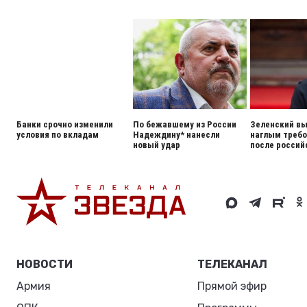
Банки срочно изменили
По бежавшему из России
Зеленский вы
условия по вкладам
Надеждину* нанесли
наглым треб
новый удар
после россий
НОВОСТИ
ТЕЛЕКАНАЛ
Армия
Прямой эфир