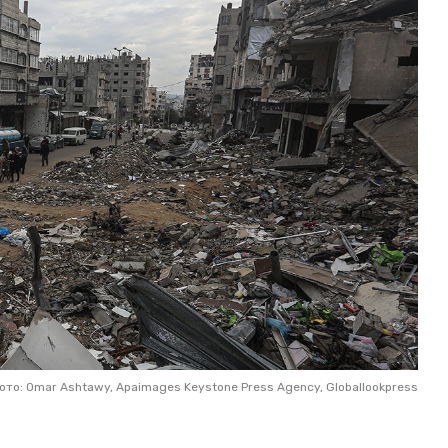
ото: Omar Ashtawy, Apaimages Keystone Press Agency, Globallookpress