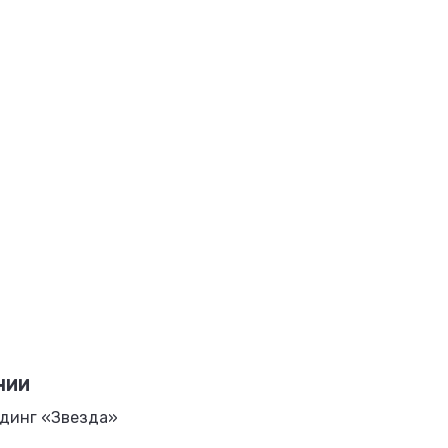
НИИ
динг «Звезда»