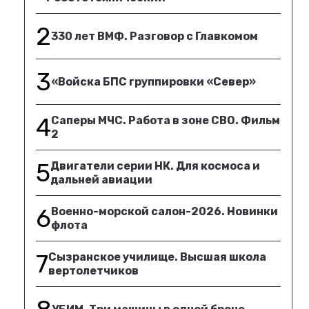
2
330 лет ВМФ. Разговор с Главкомом
3
«Войска БПС группировки «Север»
4
Саперы МЧС. Работа в зоне СВО. Фильм
2
5
Двигатели серии НК. Для космоса и
дальней авиации
6
Военно-морской салон-2026. Новинки
флота
7
Сызранское училище. Высшая школа
вертолетчиков