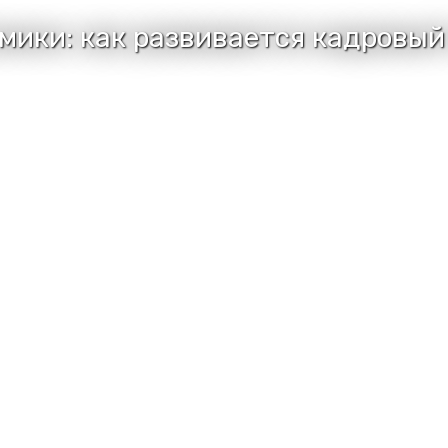
мики: как развивается кадровы