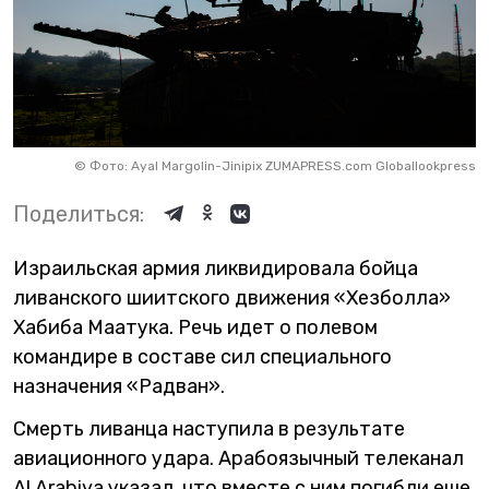
©
Фото: Ayal Margolin-Jinipix ZUMAPRESS.com Globallookpress
Поделиться:
Израильская армия ликвидировала бойца
ливанского шиитского движения «Хезболла»
Хабиба Маатука. Речь идет о полевом
командире в составе сил специального
назначения «Радван».
Смерть ливанца наступила в результате
авиационного удара. Арабоязычный телеканал
Al Arabiya указал, что вместе с ним погибли еще