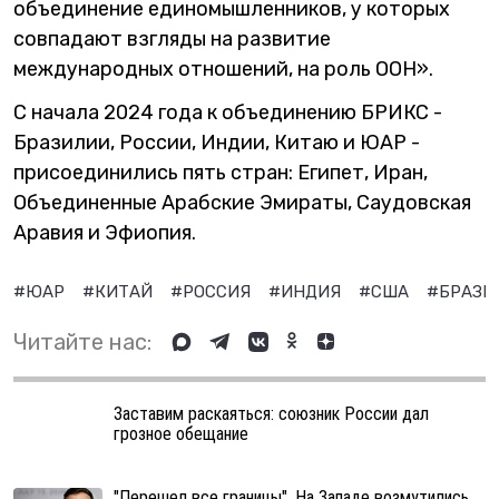
объединение единомышленников, у которых
совпадают взгляды на развитие
международных отношений, на роль ООН».
С начала 2024 года к объединению БРИКС -
Бразилии, России, Индии, Китаю и ЮАР -
присоединились пять стран: Египет, Иран,
Объединенные Арабские Эмираты, Саудовская
Аравия и Эфиопия.
#ЮАР
#КИТАЙ
#РОССИЯ
#ИНДИЯ
#США
#БРАЗИ
Читайте нас:
Заставим раскаяться: союзник России дал
грозное обещание
"Перешел все границы". На Западе возмутились