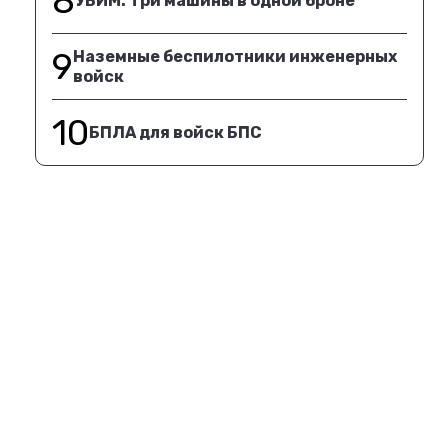
8
УБИМ. Три машины в одной броне
9
Наземные беспилотники инженерных
войск
10
БПЛА для войск БПС