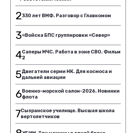
2
330 лет ВМФ. Разговор с Главкомом
3
«Войска БПС группировки «Север»
4
Саперы МЧС. Работа в зоне СВО. Фильм
2
5
Двигатели серии НК. Для космоса и
дальней авиации
6
Военно-морской салон-2026. Новинки
флота
7
Сызранское училище. Высшая школа
вертолетчиков