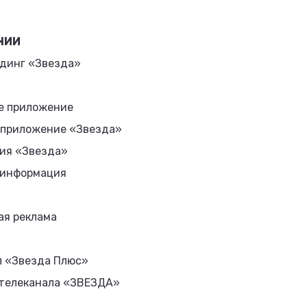
НИИ
динг «Звезда»
е приложение
 приложение «Звезда»
ия «Звезда»
 информация
ая реклама
л «Звезда Плюс»
 телеканала «ЗВЕЗДА»