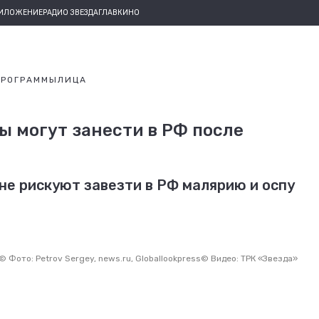
РИЛОЖЕНИЕ
РАДИО ЗВЕЗДА
ГЛАВКИНО
ПРОГРАММЫ
ЛИЦА
ы могут занести в РФ после
не рискуют завезти в РФ малярию и оспу
©
Фото: Petrov Sergey, news.ru, Globallookpress
©
Видео: ТРК «Звезда»