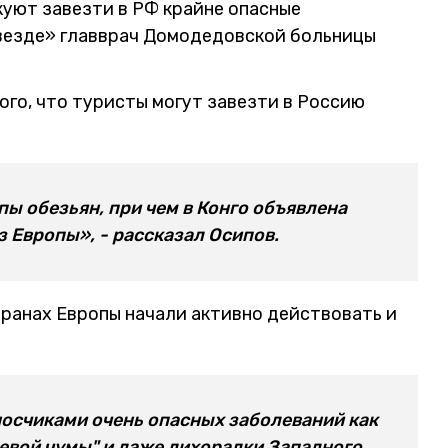
куют завезти в РФ крайне опасные
Звезде» главврач Домодедовской больницы
ого, что туристы могут завезти в Россию
ы обезьян, при чем в Конго объявлена
з Европы», - рассказал Осипов.
 странах Европы начали активно действовать и
носчиками очень опасных заболеваний как
евой чумы" и даже лихорадки Западного