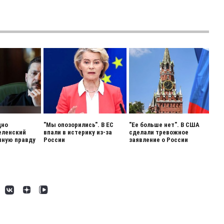
дно
"Мы опозорились". В ЕС
"Ее больше нет". В США
еленский
впали в истерику из-за
сделали тревожное
шную правду
России
заявление о России