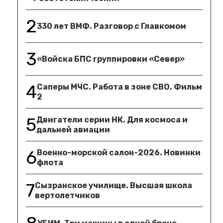
2
330 лет ВМФ. Разговор с Главкомом
3
«Войска БПС группировки «Север»
4
Саперы МЧС. Работа в зоне СВО. Фильм
2
5
Двигатели серии НК. Для космоса и
дальней авиации
6
Военно-морской салон-2026. Новинки
флота
7
Сызранское училище. Высшая школа
вертолетчиков