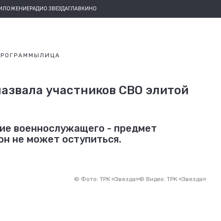
РИЛОЖЕНИЕ
РАДИО ЗВЕЗДА
ГЛАВКИНО
ПРОГРАММЫ
ЛИЦА
азвала участников СВО элитой
ние военнослужащего - предмет
он не может оступиться.
©
Фото: ТРК «Звезда»
©
Видео: ТРК «Звезда»