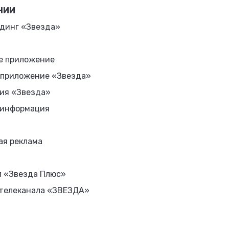
НИИ
динг «Звезда»
е приложение
 приложение «Звезда»
ия «Звезда»
 информация
ая реклама
л «Звезда Плюс»
 телеканала «ЗВЕЗДА»