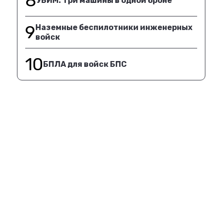
8
УБИМ. Три машины в одной броне
9
Наземные беспилотники инженерных
войск
10
БПЛА для войск БПС