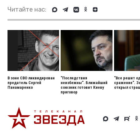
Читайте нас:
В зоне СВО ликвидирован
"Последствия
"Все решит о
предатель Сергей
неизбежны". Ближайший
сражение". З
Панамаренко
союзник готовит Киеву
открыл стра
приговор