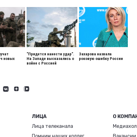
лучат
"Придется нанести удар".
Захарова назвала
ч новых
На Западе высказались о
роковую ошибку России
войне с Россией
ЛИЦА
О КОМПА
Лица телеканала
Медиахол
Помним наших коллег
Вакансии