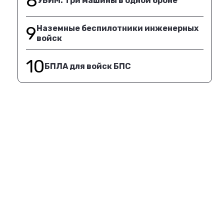
8
УБИМ. Три машины в одной броне
9
Наземные беспилотники инженерных
войск
10
БПЛА для войск БПС