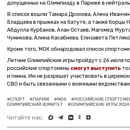
допущенных на Олимпиаду в Париже в нейтральн
В список вошли Тамара Дронова, Алена Иванчен
Бладцева в прыжках на батуте, а также борцы 
Абдулла Курбанов, Алан Остаев, Магомед Мурт
Чумикова, Алина Касабиева, Елизавета Петляко
Кроме того, МОК обнародовал список спортсме
Летние Олимпийские игры пройдут с 26 июля по
российские спортсмены
смогут выступить
тол
и гимна. Им не разрешат участвовать в церем
СВО и быть связанными с военными ведомствам
#СПОРТ
#ПАРИЖ
#МОК
#РОССИЙСКИЕ СПОРТСМ
ОЛИМПИЙСКИЙ КОМИТЕТ
#ОЛИМПИЙСКИЕ ИГРЫ 202
Читайте нас: