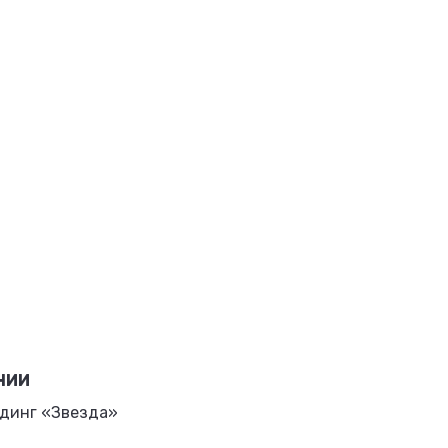
НИИ
динг «Звезда»