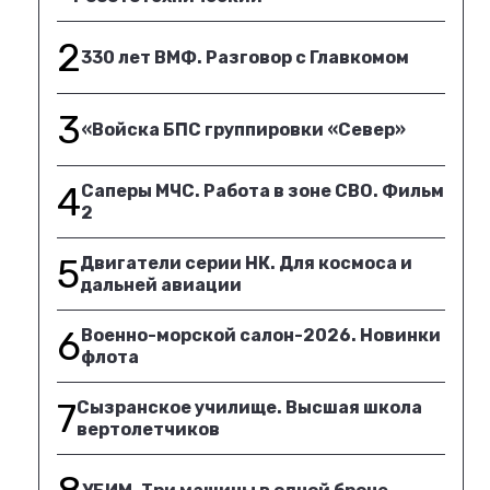
2
330 лет ВМФ. Разговор с Главкомом
3
«Войска БПС группировки «Север»
4
Саперы МЧС. Работа в зоне СВО. Фильм
2
5
Двигатели серии НК. Для космоса и
дальней авиации
6
Военно-морской салон-2026. Новинки
флота
7
Сызранское училище. Высшая школа
вертолетчиков