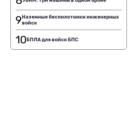
8
УБИМ. Три машины в одной броне
9
Наземные беспилотники инженерных
войск
10
БПЛА для войск БПС