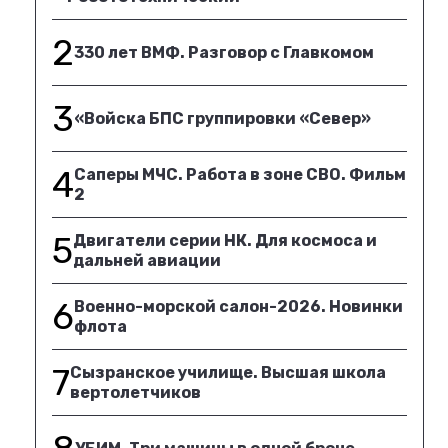
2
330 лет ВМФ. Разговор с Главкомом
3
«Войска БПС группировки «Север»
4
Саперы МЧС. Работа в зоне СВО. Фильм
2
5
Двигатели серии НК. Для космоса и
дальней авиации
6
Военно-морской салон-2026. Новинки
флота
7
Сызранское училище. Высшая школа
вертолетчиков