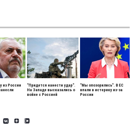
 из России
"Придется нанести удар".
"Мы опозорились". В ЕС
нанесли
На Западе высказались о
впали в истерику из-за
войне с Россией
России