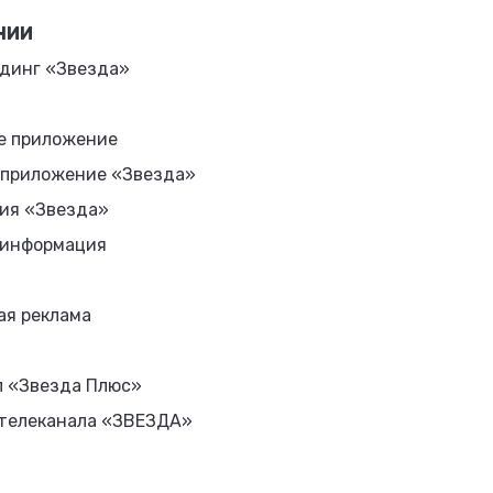
НИИ
динг «Звезда»
е приложение
 приложение «Звезда»
ия «Звезда»
 информация
ая реклама
л «Звезда Плюс»
 телеканала «ЗВЕЗДА»