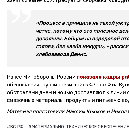
занятых выпечкой, требуется сноровка, усерди
«Процесс в принципе не такой уж т
четко, потому что это полезное дел
довольны. Бойцам на передовой это
голова, без хлеба никуда», - расск
хлебозавода Денис.
Ранее Минобороны России
показало кадры р
обеспечения группировки войск «Запад» на Ку
обстрелами днем и ночью доставляют к линии 
смазочные материалы, продукты и питьевую во
Материал подготовили Максим Крюков и Никола
#ВС РФ
#МАТЕРИАЛЬНО-ТЕХНИЧЕСКОЕ ОБЕСПЕЧЕНИ