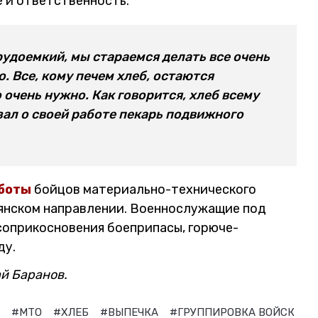
е и ответственность.
рудоемкий, мы стараемся делать все очень
о. Все, кому печем хлеб, остаются
 очень нужно. Как говорится, хлеб всему
азал о своей работе пекарь подвижного
аботы
бойцов материально-технического
пянском направлении. Военнослужащие под
соприкосновения боеприпасы, горюче-
ду.
й Баранов.
Е
#МТО
#ХЛЕБ
#ВЫПЕЧКА
#ГРУППИРОВКА ВОЙСК