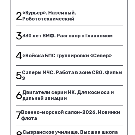
2
«Курьер». Наземный.
Робототехнический
3
330 лет ВМФ. Разговор с Главкомом
4
«Войска БПС группировки «Север»
5
Саперы МЧС. Работа в зоне СВО. Фильм
2
6
Двигатели серии НК. Для космоса и
дальней авиации
7
Военно-морской салон-2026. Новинки
флота
Сызранское училище. Высшая школа