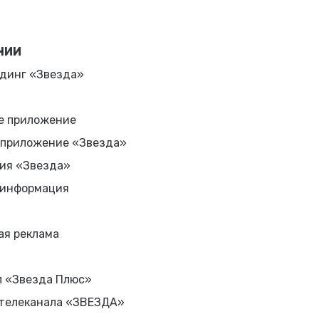
НИИ
динг «Звезда»
е приложение
 приложение «Звезда»
ия «Звезда»
 информация
ая реклама
л «Звезда Плюс»
 телеканала «ЗВЕЗДА»