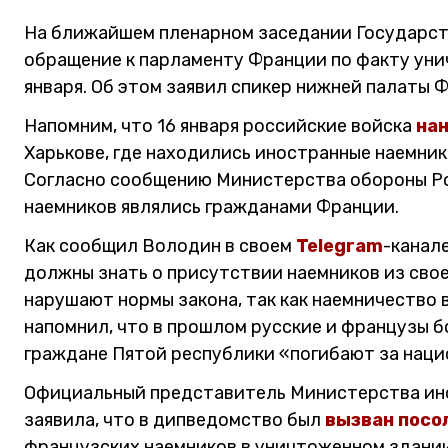
На ближайшем пленарном заседании Государст
обращение к парламенту Франции по факту уни
января. Об этом заявил спикер нижней палаты 
Напомним, что 16 января российские войска
на
Харькове, где находились иностранные наемник
Согласно сообщению Министерства обороны Ро
наемников являлись гражданами Франции.
Как сообщил Володин в своем
Telegram
-канал
должны знать о присутствии наемников из своей
нарушают нормы закона, так как наемничество 
напомнил, что в прошлом русские и французы б
граждане Пятой республики «погибают за наци
Официальный представитель Министерства ино
заявила, что в дипведомство был
вызван посо
французских наемников в уничтоженном здании