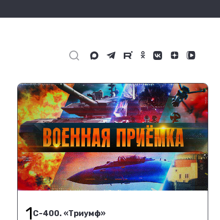
1
С-400. «Триумф»