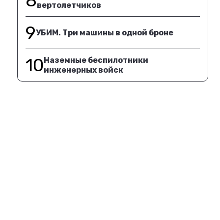
8
вертолетчиков
9
УБИМ. Три машины в одной броне
10
Наземные беспилотники
инженерных войск