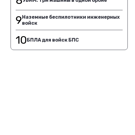
8
УБИМ. Три машины в одной броне
9
Наземные беспилотники инженерных
войск
10
БПЛА для войск БПС