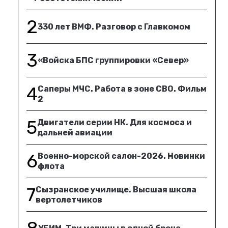
2
330 лет ВМФ. Разговор с Главкомом
3
«Войска БПС группировки «Север»
4
Саперы МЧС. Работа в зоне СВО. Фильм
2
5
Двигатели серии НК. Для космоса и
дальней авиации
6
Военно-морской салон-2026. Новинки
флота
7
Сызранское училище. Высшая школа
вертолетчиков