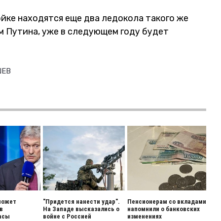
ойке находятся еще два ледокола такого же
ам Путина, уже в следующем году будет
ШЕВ
может
"Придется нанести удар".
Пенсионерам со вкладами
в
На Западе высказались о
напомнили о банковских
асы
войне с Россией
изменениях