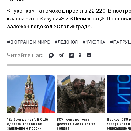
«Чукотка» - атомоход проекта 22 220. В постр
класса - это «Якутия» и «Ленинград». По слов
заложен ледокол «Сталинград».
#В СТРАНЕ И МИРЕ
#ЛЕДОКОЛ
#ЧУКОТКА
#ПАТРУ
Читайте нас:
"Ее больше нет". В США
ВСУ точно получат
Песков: СВО 
сделали тревожное
десятки тысяч новых
завершиться 
заявление о России
солдат
ближайшие ч