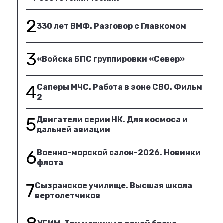
2
330 лет ВМФ. Разговор с Главкомом
3
«Войска БПС группировки «Север»
4
Саперы МЧС. Работа в зоне СВО. Фильм
2
5
Двигатели серии НК. Для космоса и
дальней авиации
6
Военно-морской салон-2026. Новинки
флота
7
Сызранское училище. Высшая школа
вертолетчиков