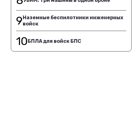
8
УБИМ. Три машины в одной броне
9
Наземные беспилотники инженерных
войск
10
БПЛА для войск БПС