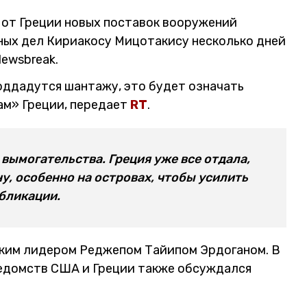
 от Греции новых поставок вооружений
нных дел Кириакосу Мицотакису несколько дней
Newsbreak.
оддадутся шантажу, это будет означать
м» Греции, передает
RT
.
вымогательства. Греция уже все отдала,
, особенно на островах, чтобы усилить
убликации.
цким лидером Реджепом Тайипом Эрдоганом. В
едомств США и Греции также обсуждался