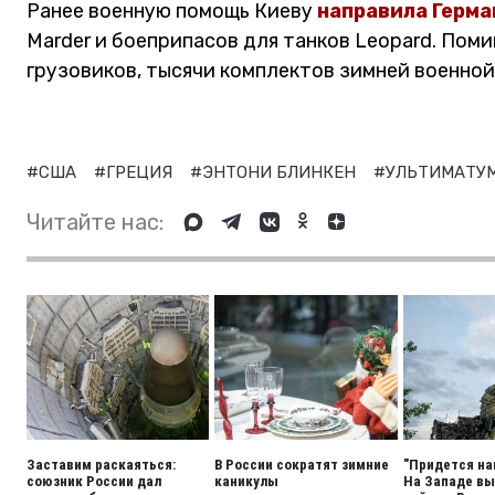
Ранее военную помощь Киеву
направила Герма
Marder и боеприпасов для танков Leopard. Пом
грузовиков, тысячи комплектов зимней военно
#США
#ГРЕЦИЯ
#ЭНТОНИ БЛИНКЕН
#УЛЬТИМАТУ
Читайте нас:
Заставим раскаяться:
В России сократят зимние
"Придется на
союзник России дал
каникулы
На Западе вы