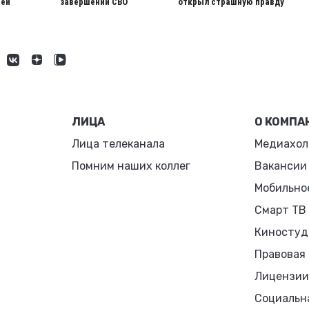
ией
завершении СВО
открыл страшную правду
ЛИЦА
О КОМПА
Лица телеканала
Медиахол
Помним наших коллег
Вакансии
Мобильно
Смарт ТВ
Киностуд
Правовая
Лицензии
Социальн