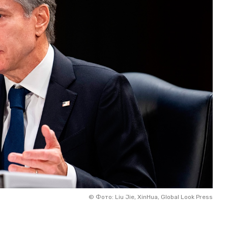
©
Фото: Liu Jie, XinHua, Global Look Press