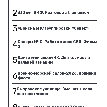
2
330 лет ВМФ. Разговор с Главкомом
3
«Войска БПС группировки «Север»
4
Саперы МЧС. Работа в зоне СВО. Фильм
2
5
Двигатели серии НК. Для космоса и
дальней авиации
6
Военно-морской салон-2026. Новинки
флота
7
Сызранское училище. Высшая школа
вертолетчиков