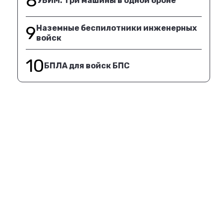
8
УБИМ. Три машины в одной броне
9
Наземные беспилотники инженерных
войск
10
БПЛА для войск БПС