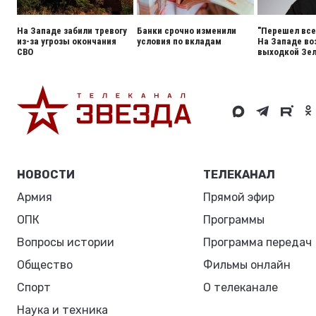
На Западе забили тревогу
Банки срочно изменили
"Перешел все
из-за угрозы окончания
условия по вкладам
На Западе во
СВО
выходкой Зел
НОВОСТИ
ТЕЛЕКАНАЛ
Армия
Прямой эфир
ОПК
Программы
Вопросы истории
Программа передач
Общество
Фильмы онлайн
Спорт
О телеканале
Наука и техника