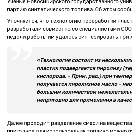
Ученые Новосибирского государственного уни
партию синтетического топлива. Об этом сооб
Уточняется, что технологию переработки плас
разработали совместно со специалистами ООО 
недели работы им удалось синтезировать три 
«Технология состоит из нескольки
пластик подвергается пиролизу (т
кислорода. - Прим. ред.) при темпе
получается пиролизное масло - не
большим количеством нежелательн
непригодно для применения в качест
Далее проходит разделение смеси на вещества 
пригодное для использования топливо можно п