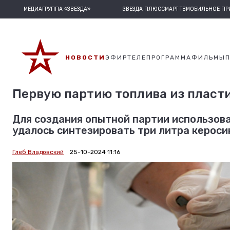
МЕДИАГРУППА «ЗВЕЗДА»
ЗВЕЗДА ПЛЮС
СМАРТ ТВ
МОБИЛЬНОЕ П
НОВОСТИ
ЭФИР
ТЕЛЕПРОГРАММА
ФИЛЬМЫ
Первую партию топлива из пласти
Для создания опытной партии использов
удалось синтезировать три литра кероси
Глеб Владовский
25-10-2024 11:16