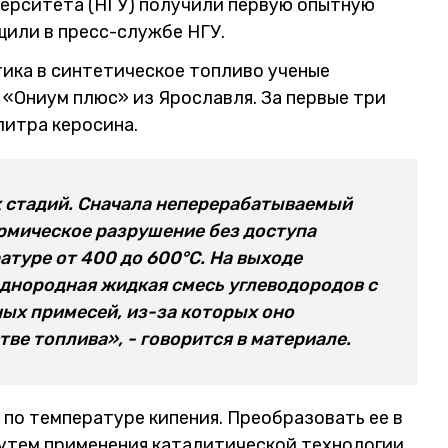
верситета (НГУ) получили первую опытную
щили в пресс-службе НГУ.
тика в синтетическое топливо ученые
«Ониум плюс» из Ярославля. За первые три
литра керосина.
х стадий. Сначала неперерабатываемый
ермическое разрушение без доступа
ратуре от 400 до 600°C. На выходе
однородная жидкая смесь углеводородов с
ых примесей, из-за которых оно
ве топлива», - говорится в материале.
по температуре кипения. Преобразовать ее в
утем применения каталитической технологии,