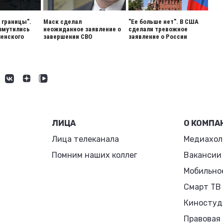
 границы".
Маск сделал
"Ее больше нет". В США
змутились
неожиданное заявление о
сделали тревожное
енского
завершении СВО
заявление о России
ЛИЦА
О КОМПА
Лица телеканала
Медиахол
Помним наших коллег
Вакансии
Мобильно
Смарт ТВ
Киностуд
Правовая