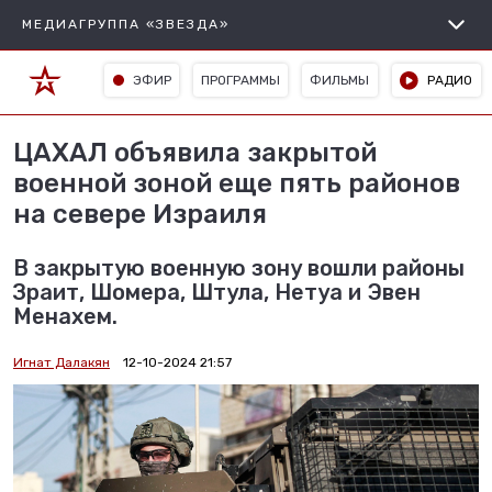
МЕДИАГРУППА «ЗВЕЗДА»
ЭФИР
ПРОГРАММЫ
ФИЛЬМЫ
РАДИО
ЦАХАЛ объявила закрытой
военной зоной еще пять районов
на севере Израиля
В закрытую военную зону вошли районы
Зраит, Шомера, Штула, Нетуа и Эвен
Менахем.
Игнат Далакян
12-10-2024 21:57