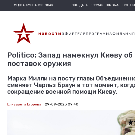
МЕДИАГРУППА «ЗВЕЗДА»
ЗВЕЗДА ПЛЮС
СМАРТ ТВ
МОБИЛЬНОЕ П
НОВОСТИ
ЭФИР
ТЕЛЕПРОГРАММА
ФИЛЬМЫ
Politico: Запад намекнул Киеву об
поставок оружия
Марка Милли на посту главы Объединенн
сменяет Чарльз Браун в тот момент, ког
сокращение военной помощи Киеву.
Елизавета Егорова
29-09-2023 09:40