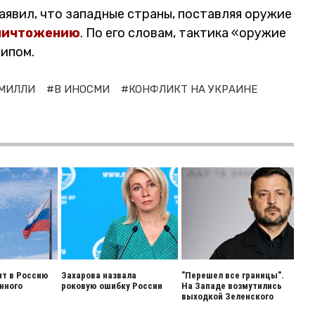
аявил, что западные страны, поставляя оружие
ничтожению
. По его словам, тактика «оружие
ципом.
 МИЛЛИ
#В ИНОСМИ
#КОНФЛИКТ НА УКРАИНЕ
т в Россию
Захарова назвала
"Перешел все границы".
нного
роковую ошибку России
На Западе возмутились
выходкой Зеленского