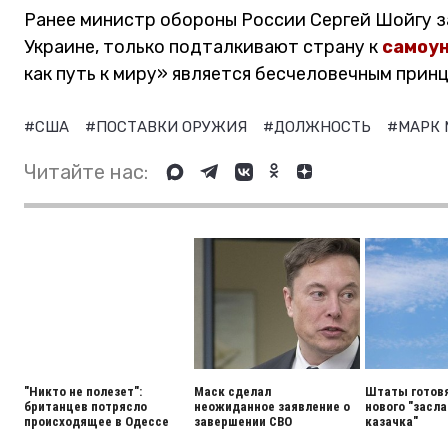
Ранее министр обороны России Сергей Шойгу з
Украине, только подталкивают страну к
самоу
как путь к миру» является бесчеловечным прин
#США
#ПОСТАВКИ ОРУЖИЯ
#ДОЛЖНОСТЬ
#МАРК
Читайте нас:
"Никто не полезет":
Маск сделал
Штаты готовя
британцев потрясло
неожиданное заявление о
нового "засла
происходящее в Одессе
завершении СВО
казачка"