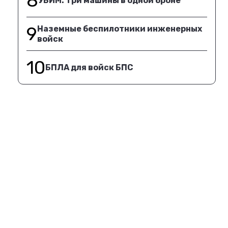
8
УБИМ. Три машины в одной броне
9
Наземные беспилотники инженерных
войск
10
БПЛА для войск БПС