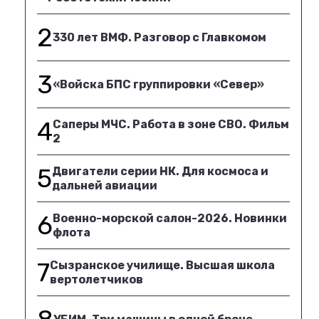
2
330 лет ВМФ. Разговор с Главкомом
3
«Войска БПС группировки «Север»
4
Саперы МЧС. Работа в зоне СВО. Фильм
2
5
Двигатели серии НК. Для космоса и
дальней авиации
6
Военно-морской салон-2026. Новинки
флота
7
Сызранское училище. Высшая школа
вертолетчиков