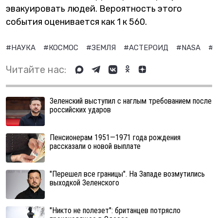
эвакуировать людей. Вероятность этого
события оценивается как 1 к 560.
#НАУКА
#КОСМОС
#ЗЕМЛЯ
#АСТЕРОИД
#NASA
#
Читайте нас:
Зеленский выступил с наглым требованием после
российских ударов
Пенсионерам 1951—1971 года рождения
рассказали о новой выплате
"Перешел все границы". На Западе возмутились
выходкой Зеленского
"Никто не полезет": британцев потрясло