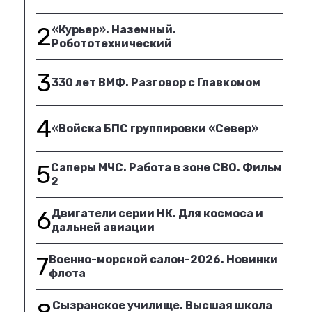
2
«Курьер». Наземный.
Робототехнический
3
330 лет ВМФ. Разговор с Главкомом
4
«Войска БПС группировки «Север»
5
Саперы МЧС. Работа в зоне СВО. Фильм
2
6
Двигатели серии НК. Для космоса и
дальней авиации
7
Военно-морской салон-2026. Новинки
флота
Сызранское училище. Высшая школа