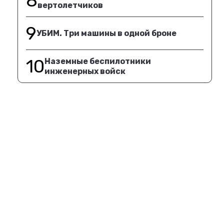
8
вертолетчиков
9
УБИМ. Три машины в одной броне
10
Наземные беспилотники
инженерных войск