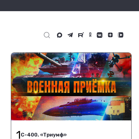
1
С-400. «Триумф»