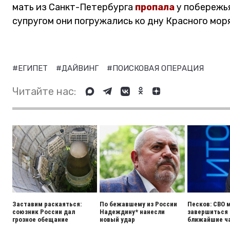
мать из Санкт-Петербурга
пропала
у побережья
супругом они погружались ко дну Красного моря
#ЕГИПЕТ
#ДАЙВИНГ
#ПОИСКОВАЯ ОПЕРАЦИЯ
Читайте нас:
Заставим раскаяться:
По бежавшему из России
Песков: СВО 
союзник России дал
Надеждину* нанесли
завершиться 
грозное обещание
новый удар
ближайшие ч