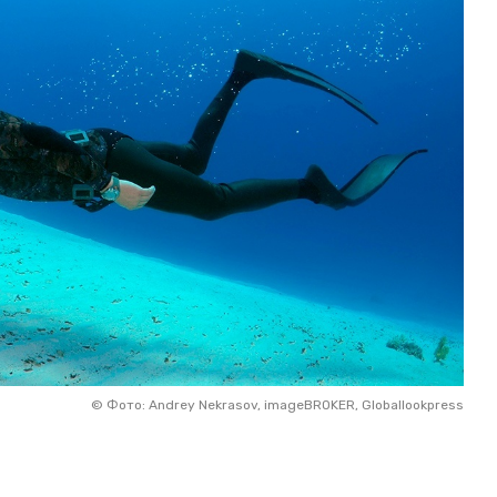
©
Фото: Andrey Nekrasov, imageBROKER, Globallookpress