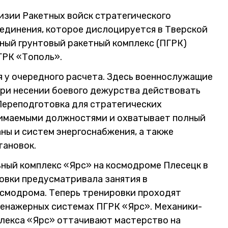
изии Ракетных войск стратегического
оединения, которое дислоцируется в Тверской
жный грунтовый ракетный комплекс (ПГРК)
ГРК «Тополь».
я у очередного расчета. Здесь военнослужащие
ри несении боевого дежурства действовать
Переподготовка для стратегических
нимаемыми должностями и охватывает полный
аны и систем энергоснабжения, а также
тановок.
ный комплекс «Ярс» на космодроме Плесецк в
овки предусматривала занятия в
осмодрома. Теперь тренировки проходят
тренажерных системах ПГРК «Ярс». Механики-
плекса «Ярс» оттачивают мастерство на