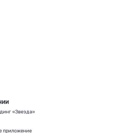
НИИ
динг «Звезда»
е приложение