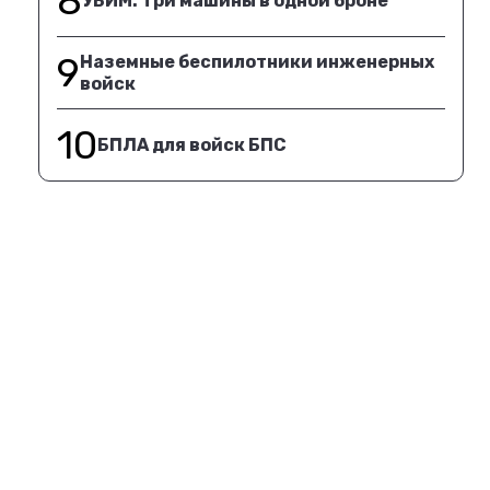
8
УБИМ. Три машины в одной броне
9
Наземные беспилотники инженерных
войск
10
БПЛА для войск БПС