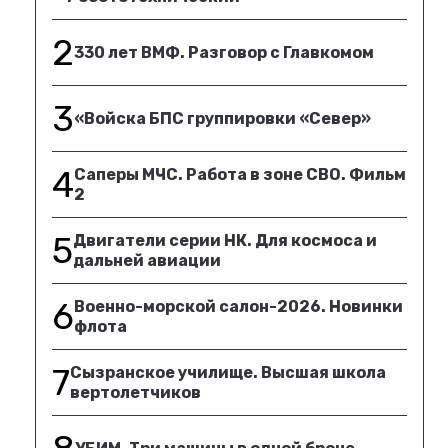
2
330 лет ВМФ. Разговор с Главкомом
3
«Войска БПС группировки «Север»
4
Саперы МЧС. Работа в зоне СВО. Фильм
2
5
Двигатели серии НК. Для космоса и
дальней авиации
6
Военно-морской салон-2026. Новинки
флота
7
Сызранское училище. Высшая школа
вертолетчиков