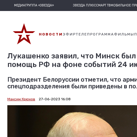
МЕДИАГРУППА «ЗВЕЗДА»
ЗВЕЗДА ПЛЮС
СМАРТ ТВ
МОБИЛЬНОЕ П
НОВОСТИ
ЭФИР
ТЕЛЕПРОГРАММА
ФИЛЬМЫ
Лукашенко заявил, что Минск был
помощь РФ на фоне событий 24 и
Президент Белоруссии отметил, что арми
спецподразделения были приведены в по
Максим Крюков
27-06-2023 16:08