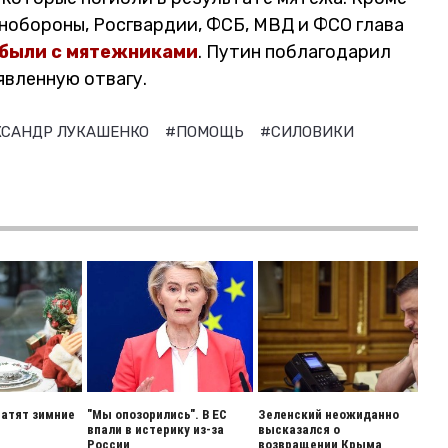
нобороны, Росгвардии, ФСБ, МВД и ФСО глава
 были с мятежниками
. Путин поблагодарил
явленную отвагу.
КСАНДР ЛУКАШЕНКО
#ПОМОЩЬ
#СИЛОВИКИ
ратят зимние
"Мы опозорились". В ЕС
Зеленский неожиданно
впали в истерику из-за
высказался о
России
возвращении Крыма