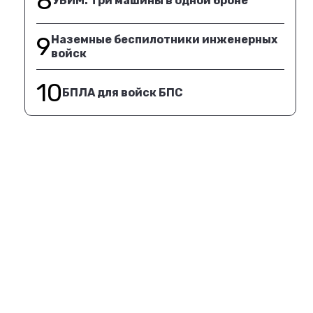
8
УБИМ. Три машины в одной броне
9
Наземные беспилотники инженерных
войск
10
БПЛА для войск БПС