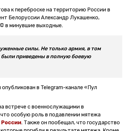
това к переброске на территорию России в
ент Белоруссии Александр Лукашенко,
Ф в минувшие выходные.
руженные силы. Не только армия, в том
 были приведены в полную боевую
 опубликован в Telegram-канале «Пул
на встрече с военнослужащими в
что особую роль в подавлении мятежа
 России
. Также он пообещал, что государство
 которые погибли в результате мятежа. Кроме