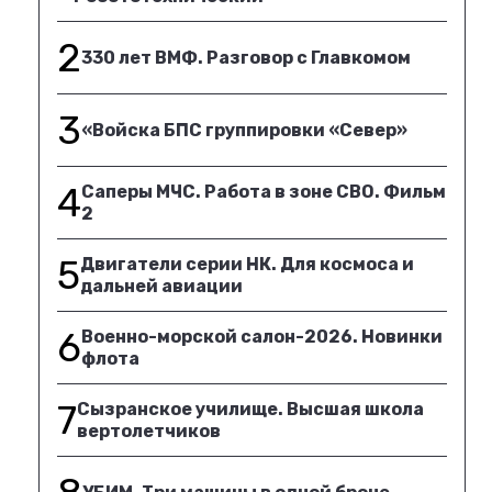
2
330 лет ВМФ. Разговор с Главкомом
3
«Войска БПС группировки «Север»
4
Саперы МЧС. Работа в зоне СВО. Фильм
2
5
Двигатели серии НК. Для космоса и
дальней авиации
6
Военно-морской салон-2026. Новинки
флота
7
Сызранское училище. Высшая школа
вертолетчиков