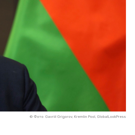
©
Фото: Gavriil Grigorov, Kremlin Pool, GlobalLookPress