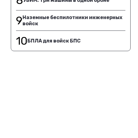
8
УБИМ. Три машины в одной броне
9
Наземные беспилотники инженерных
войск
10
БПЛА для войск БПС