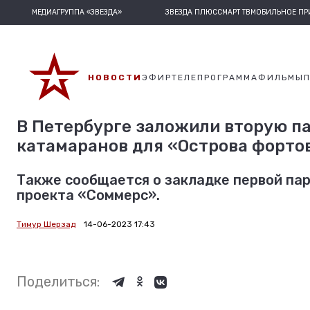
МЕДИАГРУППА «ЗВЕЗДА»
ЗВЕЗДА ПЛЮС
СМАРТ ТВ
МОБИЛЬНОЕ П
НОВОСТИ
ЭФИР
ТЕЛЕПРОГРАММА
ФИЛЬМЫ
В Петербурге заложили вторую п
катамаранов для «Острова форто
Также сообщается о закладке первой па
проекта «Соммерс».
Тимур Шерзад
14-06-2023 17:43
Поделиться: