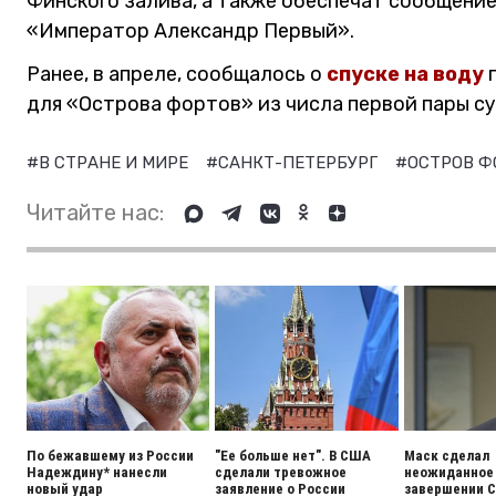
Финского залива, а также обеспечат сообщени
«Император Александр Первый».
Ранее, в апреле, сообщалось о
спуске на воду
п
для «Острова фортов» из числа первой пары су
#В СТРАНЕ И МИРЕ
#САНКТ-ПЕТЕРБУРГ
#ОСТРОВ 
Читайте нас:
По бежавшему из России
"Ее больше нет". В США
Маск сделал
Надеждину* нанесли
сделали тревожное
неожиданное 
новый удар
заявление о России
завершении 