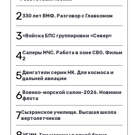
2
330 лет ВМФ. Разговор с Главкомом
3
«Войска БПС группировки «Север»
4
Саперы МЧС. Работа в зоне СВО. Фильм
2
5
Двигатели серии НК. Для космоса и
дальней авиации
6
Военно-морской салон-2026. Новинки
флота
7
Сызранское училище. Высшая школа
вертолетчиков