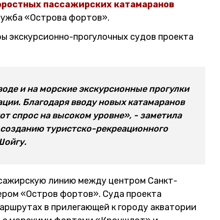
оростных пассажирских катамаранов
лужба «Острова фортов».
ры экскурсионно-прогулочных судов проекта
воде и на морские экскурсионные прогулки
гации. Благодаря вводу новых катамаранов
т спрос на высоком уровне», - заметила
 созданию туристско-рекреационного
Шойгу.
сажирскую линию между центром Санкт-
ером «Остров фортов». Суда проекта
аршрутах в прилегающей к городу акватории