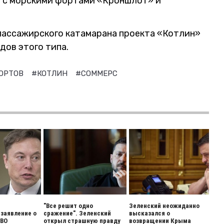
е с морскими фортами «Кроншлот» и
ассажирского катамарана проекта «Котлин»
дов этого типа.
ФОРТОВ
#КОТЛИН
#СОММЕРС
"Все решит одно
Зеленский неожиданно
заявление о
сражение". Зеленский
высказался о
СВО
открыл страшную правду
возвращении Крыма