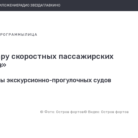
РИЛОЖЕНИЕ
РАДИО ЗВЕЗДА
ГЛАВКИНО
ПРОГРАММЫ
ЛИЦА
ару скоростных пассажирских
в»
ры экскурсионно-прогулочных судов
©
Фото: Остров фортов
©
Видео: Остров фортов