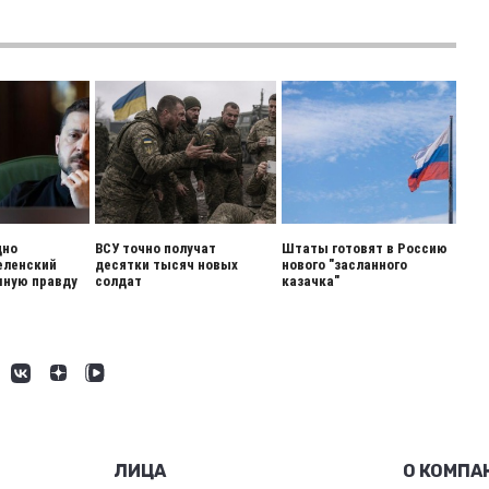
дно
ВСУ точно получат
Штаты готовят в Россию
еленский
десятки тысяч новых
нового "засланного
шную правду
солдат
казачка"
ЛИЦА
О КОМПА