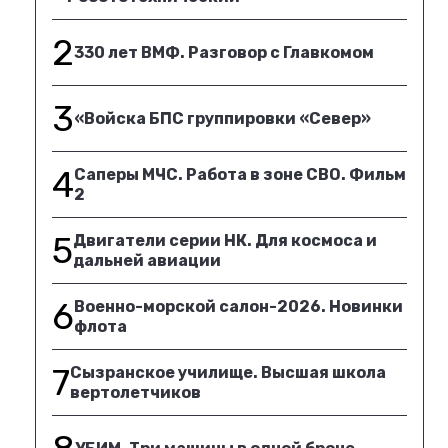
2
330 лет ВМФ. Разговор с Главкомом
3
«Войска БПС группировки «Север»
4
Саперы МЧС. Работа в зоне СВО. Фильм
2
5
Двигатели серии НК. Для космоса и
дальней авиации
6
Военно-морской салон-2026. Новинки
флота
7
Сызранское училище. Высшая школа
вертолетчиков