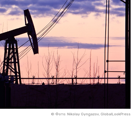
©
Фото: Nikolay Gyngazov, GlobalLookPress