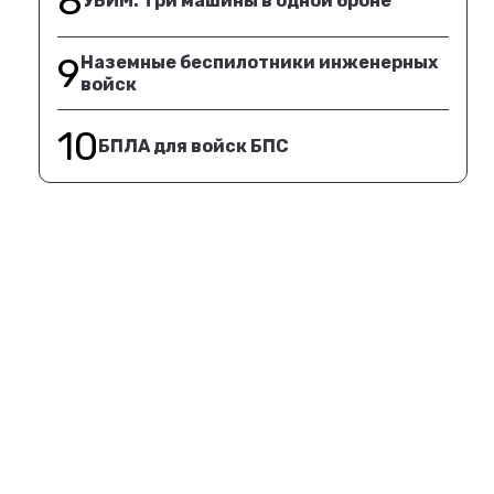
8
УБИМ. Три машины в одной броне
9
Наземные беспилотники инженерных
войск
10
БПЛА для войск БПС