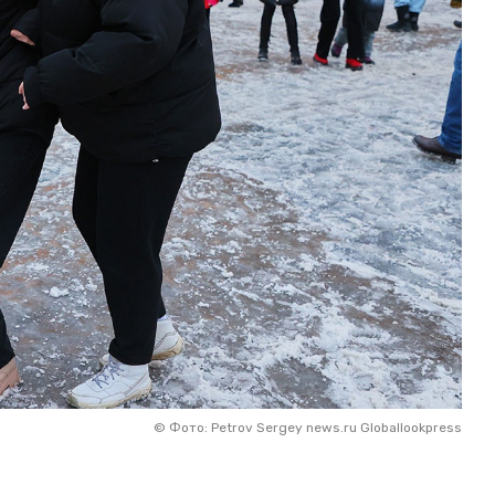
©
Фото: Petrov Sergey news.ru Globallookpress