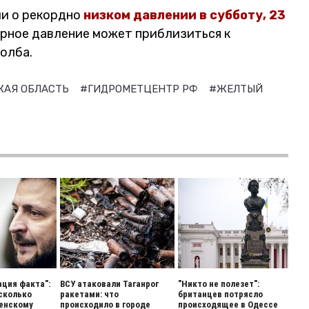
и о рекордно
низком давлении в субботу, 23
рное давление может приблизиться к
олба.
КАЯ ОБЛАСТЬ
#ГИДРОМЕТЦЕНТР РФ
#ЖЕЛТЫЙ
ация факта":
ВСУ атаковали Таганрог
"Никто не полезет":
 сколько
ракетами: что
британцев потрясло
енскому
происходило в городе
происходящее в Одессе