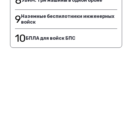
8
УБИМ. Три машины в одной броне
9
Наземные беспилотники инженерных
войск
10
БПЛА для войск БПС