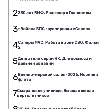
2
330 лет ВМФ. Разговор с Главкомом
3
«Войска БПС группировки «Север»
4
Саперы МЧС. Работа в зоне СВО. Фильм
2
5
Двигатели серии НК. Для космоса и
дальней авиации
6
Военно-морской салон-2026. Новинки
флота
7
Сызранское училище. Высшая школа
вертолетчиков