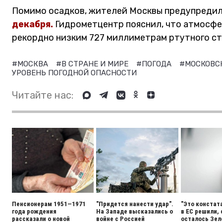
Помимо осадков, жителей Москвы предупредил
декабря.
Гидрометцентр пояснил, что атмосфе
рекордно низким 727 миллиметрам ртутного ст
#МОСКВА
#В СТРАНЕ И МИРЕ
#ПОГОДА
#МОСКОВС
УРОВЕНЬ ПОГОДНОЙ ОПАСНОСТИ
Читайте нас:
Пенсионерам 1951—1971
"Придется нанести удар".
"Это констат
года рождения
На Западе высказались о
в ЕС решили,
рассказали о новой
войне с Россией
осталось Зел