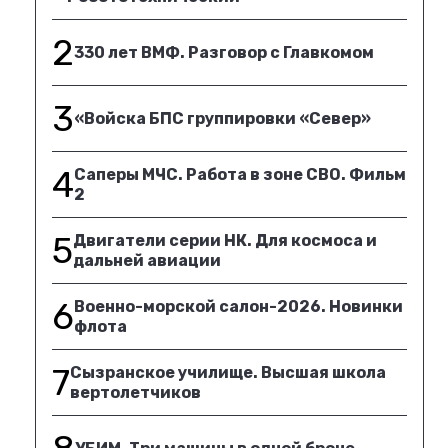
2
330 лет ВМФ. Разговор с Главкомом
3
«Войска БПС группировки «Север»
4
Саперы МЧС. Работа в зоне СВО. Фильм
2
5
Двигатели серии НК. Для космоса и
дальней авиации
6
Военно-морской салон-2026. Новинки
флота
7
Сызранское училище. Высшая школа
вертолетчиков