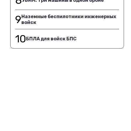
8
УБИМ. Три машины в одной броне
9
Наземные беспилотники инженерных
войск
10
БПЛА для войск БПС